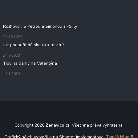
a
t
Blog
í
Rozhovor: S Petrou a Simonou z PS.ily
21.10.2023
Jak podpořit dětskou kreativitu?
24.9.2023
Tipy na dárky na Valentýna
10.1.2023
Copyright 2026
Zenavico.cz
. Všechna práva vyhrazena.
Grafický návrh vytvořil a na Shoptet implementoval
Tomáš Hlad
&