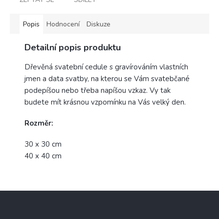
Popis
Hodnocení
Diskuze
Detailní popis produktu
Dřevěná svatební cedule s gravírováním vlastních
jmen a data svatby, na kterou se Vám svatebčané
podepíšou nebo třeba napíšou vzkaz. Vy tak
budete mít krásnou vzpomínku na Vás velký den.
Rozměr:
30 x 30 cm
40 x 40 cm
Z
á
p