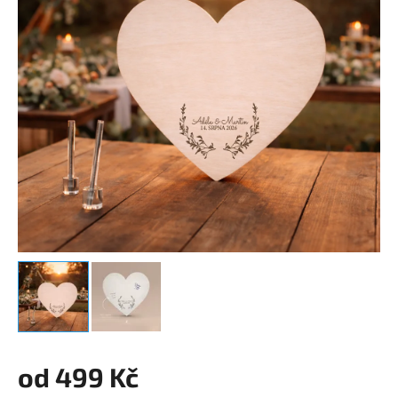
od
499 Kč