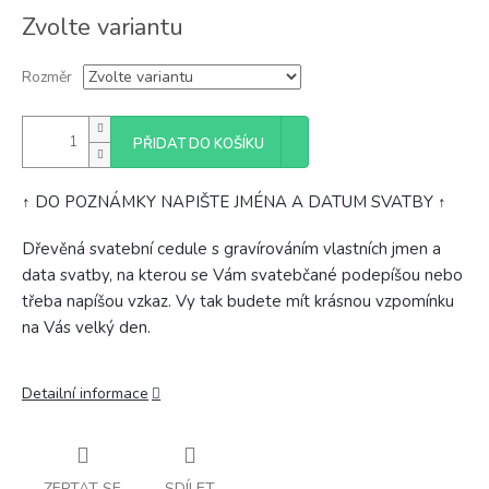
Měrná
Zvolte variantu
cena:
Rozměr
PŘIDAT DO KOŠÍKU
↑ DO POZNÁMKY NAPIŠTE JMÉNA A DATUM SVATBY ↑
Dřevěná svatební cedule s gravírováním vlastních jmen a
data svatby, na kterou se Vám svatebčané podepíšou nebo
třeba napíšou vzkaz. Vy tak budete mít krásnou vzpomínku
na Vás velký den.
Detailní informace
ZEPTAT SE
SDÍLET