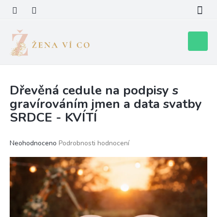
Přejít
na
obsah
Nákupní
košík
Dřevěná cedule na podpisy s
gravírováním jmen a data svatby
SRDCE - KVÍTÍ
Průměrné
Neohodnoceno
Podrobnosti hodnocení
hodnocení
produktu
je
0,0
z
5
hvězdiček.