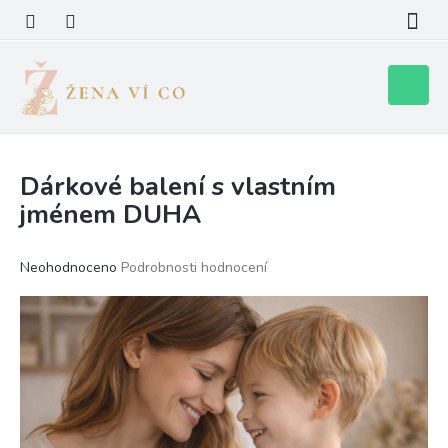
Přejít
na
obsah
Nákupní
košík
Dárkové balení s vlastním
jménem DUHA
Průměrné
Neohodnoceno
Podrobnosti hodnocení
hodnocení
produktu
je
0,0
z
5
hvězdiček.