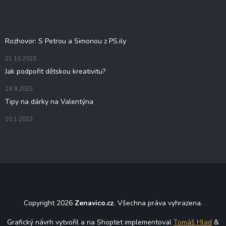
a
t
Blog
í
Rozhovor: S Petrou a Simonou z PS.ily
21.10.2023
Jak podpořit dětskou kreativitu?
24.9.2023
Tipy na dárky na Valentýna
10.1.2023
Copyright 2026
Zenavico.cz
. Všechna práva vyhrazena.
Grafický návrh vytvořil a na Shoptet implementoval
Tomáš Hlad
&