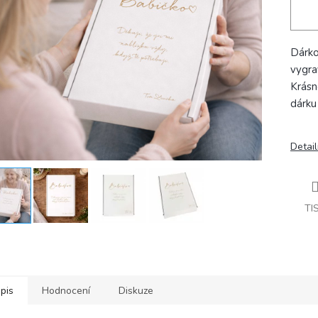
Dárko
vygra
Krásn
dárku
Detail
TI
pis
Hodnocení
Diskuze