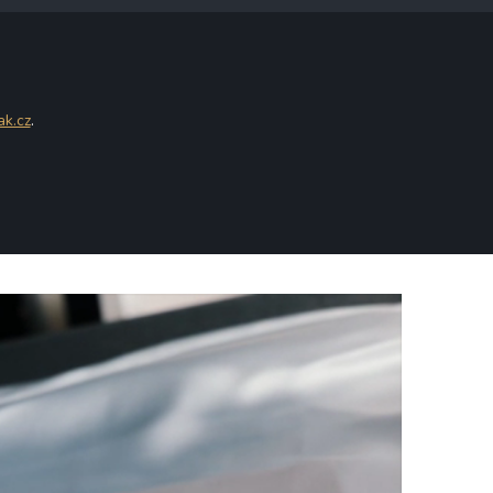
ak.cz
.