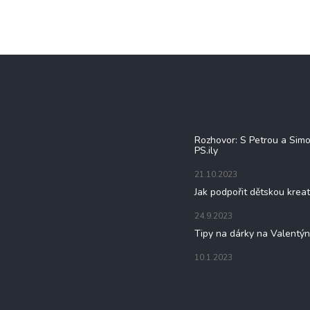
Blog
Rozhovor: S Petrou a Sim
PS.ily
21.10.2023
Jak podpořit dětskou kreat
24.9.2023
Tipy na dárky na Valentý
10.1.2023