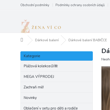
Přejít
Obchodní podmínky
Podmínky ochrany osobních údajů
na
obsah
Domů
Dárkové balení
Dárkové balení BABIČCE
Dá
P
Přeskočit
o
Kategorie
kategorie
Prům
Neoh
s
hodn
t
Plážová kolekce🐚🌺
produ
r
je
a
MEGA VÝPRODEJ
0,0
n
z
Zachraň mě!
5
n
hvězd
í
Novinky
p
a
Oblečení v setu pro děti a rodiče
n