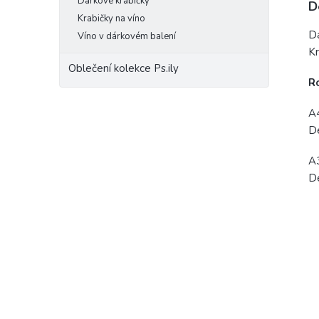
Dárkové krabičky
D
Krabičky na víno
Dá
Víno v dárkovém balení
Kr
Oblečení kolekce Ps.ily
R
A4
Dé
A3
Dé