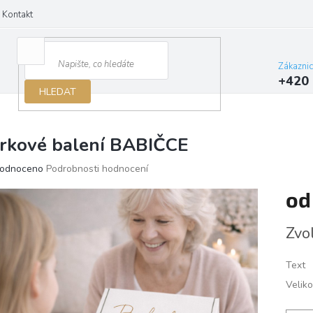
Kontakt
Zákazni
+420 
HLEDAT
rkové balení BABIČCE
ěrné
odnoceno
Podrobnosti hodnocení
ocení
o
ktu
Měrn
Zvo
cena:
iček.
Text
Veliko