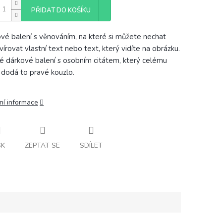
PŘIDAT DO KOŠÍKU
vé balení s věnováním, na které si můžete nechat
vírovat vlastní text nebo text, který vidíte na obrázku.
é dárkové balení s osobním citátem, který celému
 dodá to pravé kouzlo.
ní informace
SK
ZEPTAT SE
SDÍLET