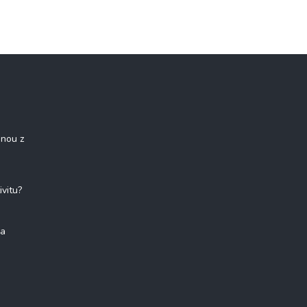
onou z
ivitu?
na