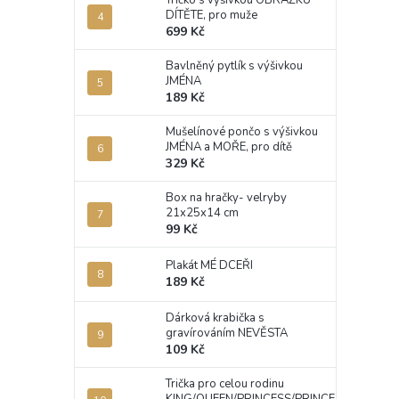
Tričko s výšivkou OBRÁZKU
DÍTĚTE, pro muže
699 Kč
Bavlněný pytlík s výšivkou
JMÉNA
189 Kč
Mušelínové pončo s výšivkou
JMÉNA a MOŘE, pro dítě
329 Kč
Box na hračky- velryby
21x25x14 cm
99 Kč
Plakát MÉ DCEŘI
189 Kč
Dárková krabička s
gravírováním NEVĚSTA
109 Kč
Trička pro celou rodinu