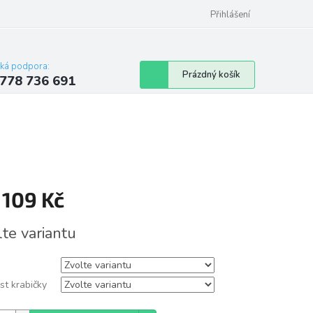
Přihlášení
cká podpora:
Nákupní
Prázdný košík
778 736 691
košík
d
109 Kč
á
lte variantu
st krabičky