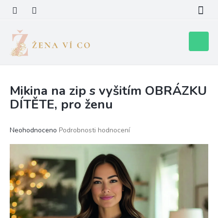
Přejít
na
obsah
Nákupní
košík
Mikina na zip s vyšitím OBRÁZKU
DÍTĚTE, pro ženu
Průměrné
Neohodnoceno
Podrobnosti hodnocení
hodnocení
produktu
je
0,0
z
5
hvězdiček.