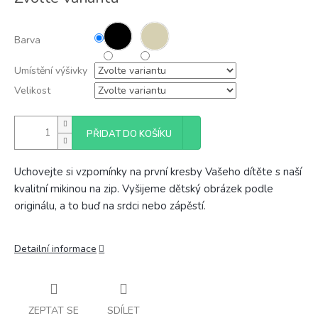
cena:
Barva
Umístění výšivky
Velikost
PŘIDAT DO KOŠÍKU
Uchovejte si vzpomínky na první kresby Vašeho dítěte s naší
kvalitní mikinou na zip. Vyšijeme dětský obrázek podle
originálu, a to buď na srdci nebo zápěstí.
Detailní informace
ZEPTAT SE
SDÍLET