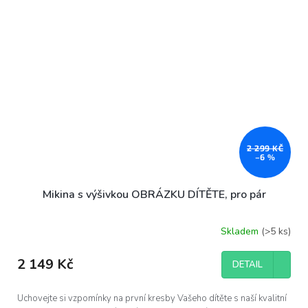
2 299 KČ
–6 %
Mikina s výšivkou OBRÁZKU DÍTĚTE, pro pár
Skladem
(>5 ks)
2 149 Kč
DETAIL
Uchovejte si vzpomínky na první kresby Vašeho dítěte s naší kvalitní