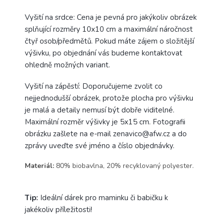
Vyšití na srdce: Cena je pevná pro jakýkoliv obrázek
splňující rozměry 10x10 cm a maximální náročnost
čtyř osob/předmětů. Pokud máte zájem o složitější
výšivku, po objednání vás budeme kontaktovat
ohledně možných variant.
Vyšití na zápěstí: Doporučujeme zvolit co
nejjednodušší obrázek, protože plocha pro výšivku
je malá a detaily nemusí být dobře viditelné.
Maximální rozměr výšivky je 5x15 cm. Fotografii
obrázku zašlete na e-mail zenavico@afw.cz a do
zprávy uveďte své jméno a číslo objednávky.
Materiál:
80% biobavlna, 20% recyklovaný polyester.
Tip:
Ideální dárek pro maminku či babičku k
jakékoliv příležitosti!