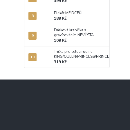
399 Kč
Plakát MÉ DCEŘI
189 Kč
Dárková krabička s
gravírováním NEVĚSTA
109 Kč
Trička pro celou rodinu
KING/QUEEN/PRINCESS/PRINCE
319 Kč
Z
á
p
a
t
í