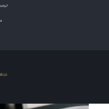
ivitu?
na
ak.cz
.