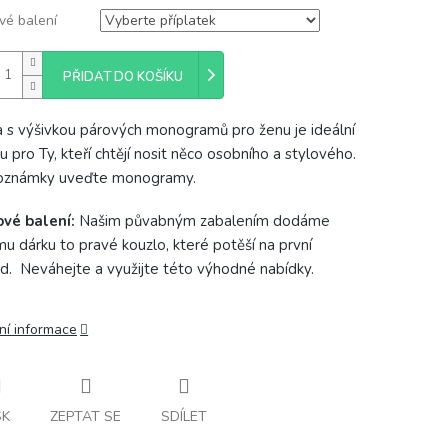
vé balení
PŘIDAT DO KOŠÍKU
a s výšivkou párových monogramů pro ženu je ideální
u pro Ty, kteří chtějí nosit něco osobního a stylového.
oznámky uveďte monogramy.
ové balení:
Našim půvabným zabalením dodáme
u dárku to pravé kouzlo, které potěší na první
d. Neváhejte a využijte této výhodné nabídky.
ní informace
SK
ZEPTAT SE
SDÍLET