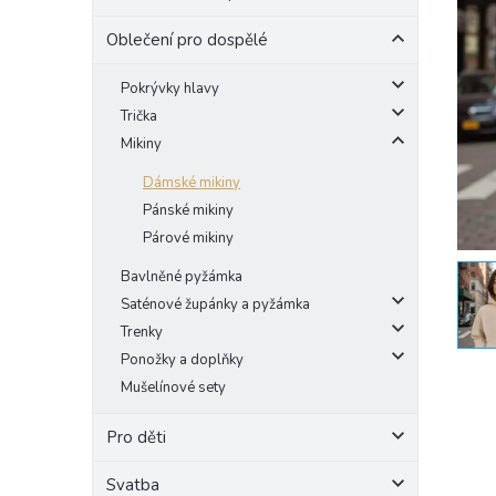
e
Oblečení pro dospělé
l
Pokrývky hlavy
Trička
Mikiny
Dámské mikiny
Pánské mikiny
Párové mikiny
Bavlněné pyžámka
Saténové župánky a pyžámka
Trenky
Ponožky a doplňky
Mušelínové sety
Pro děti
Svatba