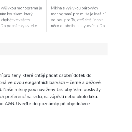
s výšivkou monogramu je
Mikina s výšivkou párových
ním kouskem, který
monogramů pro muže je ideální
 chybět ve vašem
volbou pro Ty, kteří chtějí nosit
. Do poznámky uveďte
něco osobního a stylového. Do
am.Dárkové balení:
poznámky uveďte monogramy.
půvabným zabalením
Dárkové balení: Našim...
 Vašemu...
 pro ženy, které chtějí přidat osobní dotek do
upná ve dvou elegantních barvách – černé a béžové.
d. Naše mikiny jsou navrženy tak, aby Vám poskytly
ch preferencí na srdci, na zápěstí nebo okolo krku.
ebo A&N. Uveďte do poznámky při objednávce