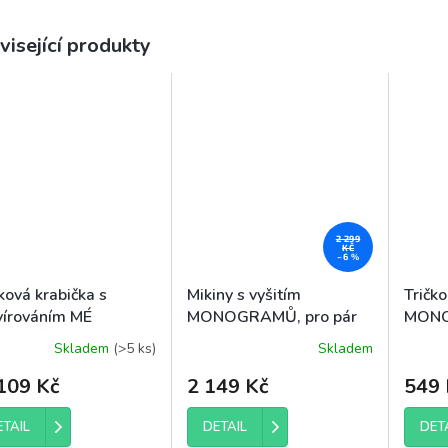
visející produkty
2 299
KČ
–6 %
ková krabička s
Mikiny s vyšitím
Tričko
vírováním MÉ
MONOGRAMŮ, pro pár
MONO
SNÉ ŽENĚ
Skladem
(>5 ks)
Skladem
Průměrné
hodnocení
109 Kč
2 149 Kč
549 
produktu
je
4,3
ETAIL
DETAIL
DET
z