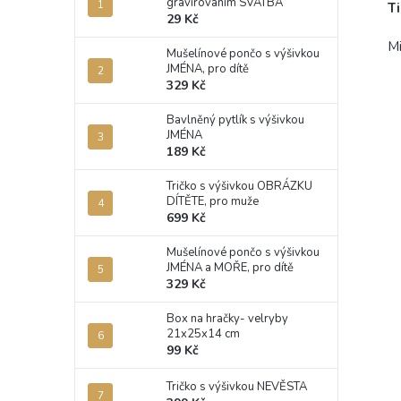
gravírováním SVATBA
T
29 Kč
Mi
Mušelínové pončo s výšivkou
JMÉNA, pro dítě
329 Kč
Bavlněný pytlík s výšivkou
JMÉNA
189 Kč
Tričko s výšivkou OBRÁZKU
DÍTĚTE, pro muže
699 Kč
Mušelínové pončo s výšivkou
JMÉNA a MOŘE, pro dítě
329 Kč
Box na hračky- velryby
21x25x14 cm
99 Kč
Tričko s výšivkou NEVĚSTA