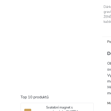
Dárk
grav
ŽENĚ
každo
vygra
text 
dodá
Po
D
Ob
sv
Vy
ma
Mo
mo
Top 10 produktů
Ma
Svatební magnet s