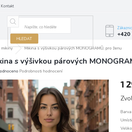
Kontakt
Zákazni
+420 
HLEDAT
mikiny
Mikina s výšivkou párových MONOGRAMŮ, pro ženu
kina s výšivkou párových MONOGRA
ěrné
odnoceno
Podrobnosti hodnocení
ocení
1 
ktu
Měrn
Zvo
cena:
iček.
Barva 
Umístě
Veliko