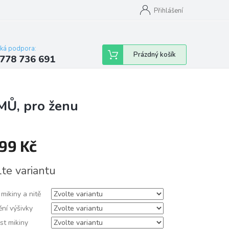
Přihlášení
cká podpora:
Nákupní
Prázdný košík
778 736 691
košík
MŮ, pro ženu
299 Kč
á
lte variantu
mikiny a nitě
ní výšivky
st mikiny