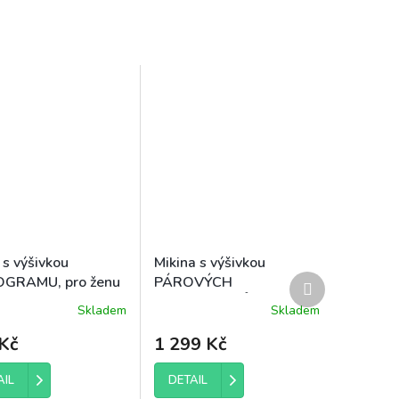
 s výšivkou
Mikina s výšivkou
Další
GRAMU, pro ženu
PÁROVÝCH
produkt
MONOGRAMŮ, pro muže
Skladem
Skladem
Kč
1 299 Kč
AIL
DETAIL