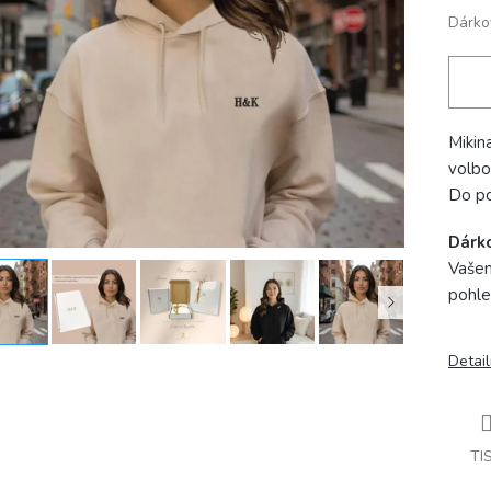
Dárko
Mikin
volbo
Do p
Dárk
Vašem
pohle
Detail
TI