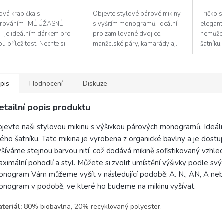
5
ová krabička s
Objevte stylové párové mikiny
Tričko 
hvězdiček.
írováním "MÉ ÚŽASNÉ
s vyšitím monogramů, ideální
elegant
" je ideálním dárkem pro
pro zamilované dvojice,
nemůže
u příležitost. Nechte si
manželské páry, kamarády aj.
šatníku
vírovat vlastní text nebo
Výšivku umístíme dle Vašeho
monogr
z obrázku. Osobní citát
přání na zápěstí, okolo krku
Našim 
 vašemu...
nebo na...
dodáme
pis
Hodnocení
Diskuze
etailní popis produktu
jevte naši stylovou mikinu s výšivkou párových monogramů. Ideální
ého šatníku. Tato mikina je vyrobena z organické bavlny a je dost
šíváme stejnou barvou nití, což dodává mikině sofistikovaný vzhle
ximální pohodlí a styl. Můžete si zvolit umístění výšivky podle svý
nogram Vám můžeme vyšít v následující podobě: A. N., AN, A n
nogram v podobě, ve které ho budeme na mikinu vyšívat.
teriál:
80% biobavlna, 20% recyklovaný polyester.