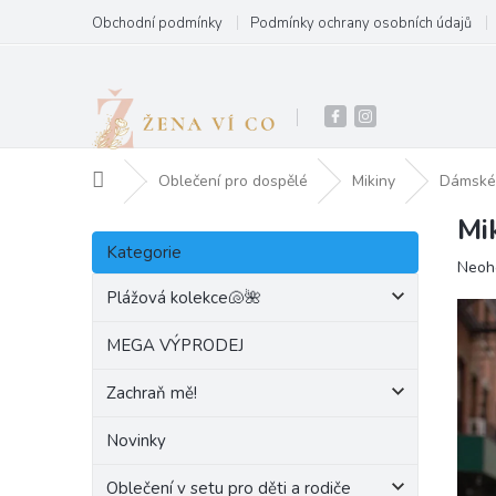
Přejít
Obchodní podmínky
Podmínky ochrany osobních údajů
na
obsah
Domů
Oblečení pro dospělé
Mikiny
Dámské 
Mi
P
Přeskočit
o
Kategorie
kategorie
Prům
Neoh
s
hodn
t
Plážová kolekce🐚🌺
produ
r
je
a
MEGA VÝPRODEJ
0,0
n
z
Zachraň mě!
5
n
hvězd
í
Novinky
p
a
Oblečení v setu pro děti a rodiče
n