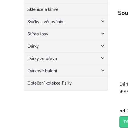
Sklenice a láhve
Sou
Svíčky s věnováním
Stírací losy
Dárky
Dárky ze dřeva
Dárkové balení
Oblečení kolekce Ps.ily
Dár
gra
ÚŽA
od
D