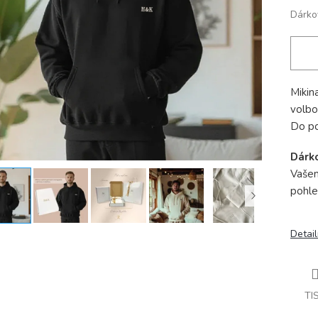
Dárko
Mikin
volbo
Do p
Dárk
Vašem
pohle
Detail
TI