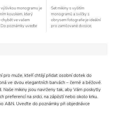
s výšivkou monogramu je
Set mikiny s vyšitím
ním kouskem, který
monogramů a svíčky s
 chybět ve vašem
obrysem fotografie je ideální
. Do poznámky uveďte
pro zamilované dvojice,
am. Dárkové balení:
manželské páry nebo třeba
půvabným zabalením
kamarády. Výšivku umístíme dle
 Vašemu...
Vašeho přání na zápěstí,...
 pro muže, kteří chtějí přidat osobní dotek do
upná ve dvou elegantních barvách – černé a béžové.
d. Naše mikiny jsou navrženy tak, aby Vám poskytly
ch preferencí na srdci, na zápěstí nebo okolo krku.
ebo A&N. Uveďte do poznámky při objednávce