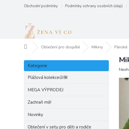
Přejít
Obchodní podmínky
Podmínky ochrany osobních údajů
na
obsah
Domů
Oblečení pro dospělé
Mikiny
Pánské 
Mi
P
Přeskočit
o
Kategorie
kategorie
Prům
Neoh
s
hodn
t
Plážová kolekce🐚🌺
produ
r
je
a
MEGA VÝPRODEJ
0,0
n
z
Zachraň mě!
5
n
hvězd
í
Novinky
p
a
Oblečení v setu pro děti a rodiče
n