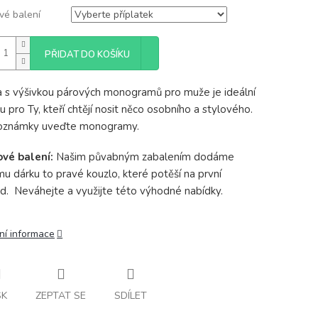
vé balení
PŘIDAT DO KOŠÍKU
a s výšivkou párových monogramů pro muže je ideální
u pro Ty, kteří chtějí nosit něco osobního a stylového.
oznámky uveďte monogramy.
ové balení:
Našim půvabným zabalením dodáme
u dárku to pravé kouzlo, které potěší na první
d. Neváhejte a využijte této výhodné nabídky.
ní informace
SK
ZEPTAT SE
SDÍLET