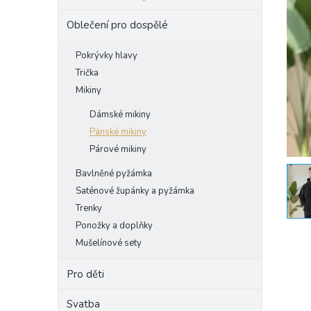
e
Oblečení pro dospělé
l
Pokrývky hlavy
Trička
Mikiny
Dámské mikiny
Pánské mikiny
Párové mikiny
Bavlněné pyžámka
Saténové župánky a pyžámka
Trenky
Ponožky a doplňky
Mušelínové sety
Pro děti
Svatba