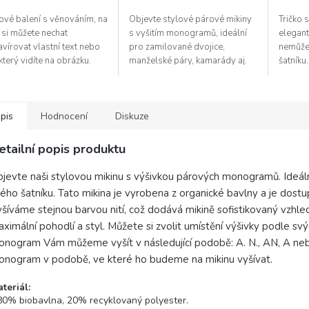
5
ové balení s věnováním, na
Objevte stylové párové mikiny
Tričko 
diček.
hvězdiček.
 si můžete nechat
s vyšitím monogramů, ideální
elegant
vírovat vlastní text nebo
pro zamilované dvojice,
nemůže
 který vidíte na obrázku.
manželské páry, kamarády aj.
šatníku
né dárkové balení s
Výšivku umístíme dle Vašeho
monogr
ním citátem, který celému
přání na zápěstí, okolo krku
Našim 
...
nebo na...
dodáme
pis
Hodnocení
Diskuze
etailní popis produktu
jevte naši stylovou mikinu s výšivkou párových monogramů. Ideální
ého šatníku. Tato mikina je vyrobena z organické bavlny a je dost
šíváme stejnou barvou nití, což dodává mikině sofistikovaný vzhle
ximální pohodlí a styl. Můžete si zvolit umístění výšivky podle svý
nogram Vám můžeme vyšít v následující podobě: A. N., AN, A n
nogram v podobě, ve které ho budeme na mikinu vyšívat.
teriál:
80% biobavlna, 20% recyklovaný polyester.