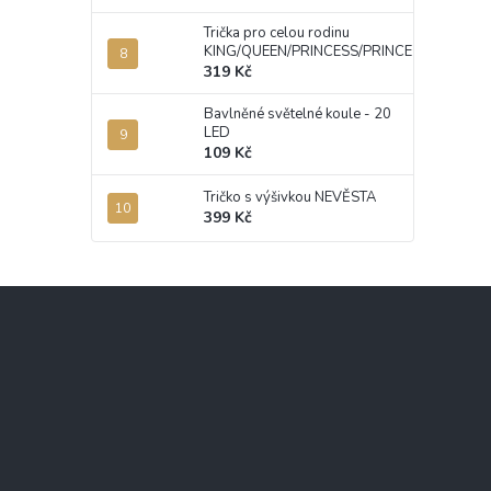
Trička pro celou rodinu
KING/QUEEN/PRINCESS/PRINCE
319 Kč
Bavlněné světelné koule - 20
LED
109 Kč
Tričko s výšivkou NEVĚSTA
399 Kč
Z
á
p
a
t
í