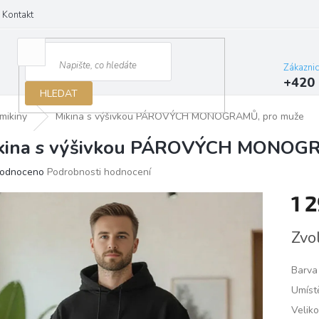
Kontakt
Zákazni
+420 
HLEDAT
mikiny
Mikina s výšivkou PÁROVÝCH MONOGRAMŮ, pro muže
kina s výšivkou PÁROVÝCH MONOGR
ěrné
odnoceno
Podrobnosti hodnocení
ocení
1 
ktu
Měrn
Zvo
cena:
iček.
Barva 
Umístě
Veliko