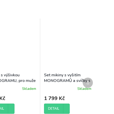
 s výšivkou
Set mikiny s vyšitím
Další
GRAMU, pro muže
MONOGRAMŮ a svíčky s
produkt
OBRYSEM FOTOGRAFIE,
Skladem
Skladem
pro muže
Kč
1 799 Kč
AIL
DETAIL