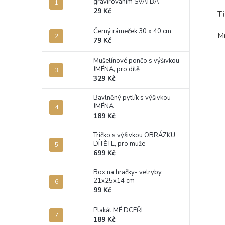
gravírováním SVATBA
29 Kč
T
Černý rámeček 30 x 40 cm
Mi
79 Kč
Mušelínové pončo s výšivkou
JMÉNA, pro dítě
329 Kč
Bavlněný pytlík s výšivkou
JMÉNA
189 Kč
Tričko s výšivkou OBRÁZKU
DÍTĚTE, pro muže
699 Kč
Box na hračky- velryby
21x25x14 cm
99 Kč
Plakát MÉ DCEŘI
189 Kč