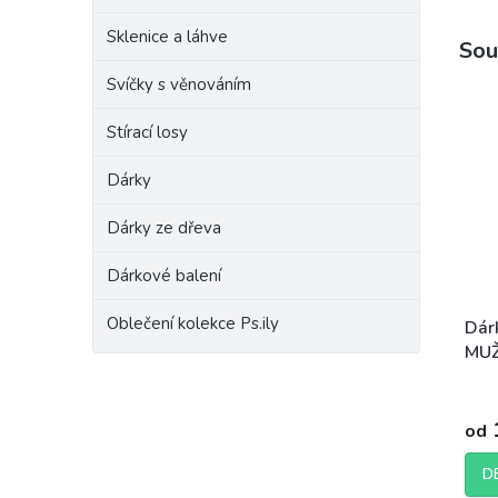
Sklenice a láhve
Sou
Svíčky s věnováním
Stírací losy
Dárky
Dárky ze dřeva
Dárkové balení
Oblečení kolekce Ps.ily
Dár
MUŽ
Prům
hodn
od
prod
je
5,0
D
z