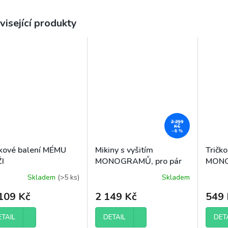
visející produkty
2 299
KČ
–6 %
kové balení MÉMU
Mikiny s vyšitím
Tričko
I
MONOGRAMŮ, pro pár
MONO
Skladem
(>5 ks)
Skladem
ěrné
Průměrné
ocení
hodnocení
109 Kč
2 149 Kč
549 
uktu
produktu
je
4,3
ETAIL
DETAIL
DET
z