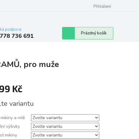
Přihlášení
cká podpora:
Nákupní
Prázdný košík
778 736 691
košík
AMŮ, pro muže
299 Kč
á
lte variantu
mikiny a nitě
ní výšivky
st mikiny