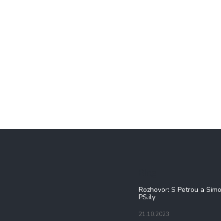
Blog
Rozhovor: S Petrou a Sim
PS.ily
21.10.2023