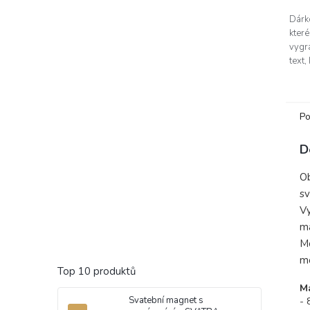
5
Dárk
hvěz
které
vygra
text,
Krás
osob
dárku
Po
D
Ob
sv
Vy
ma
Mo
mo
Top 10 produktů
Ma
Svatební magnet s
- 