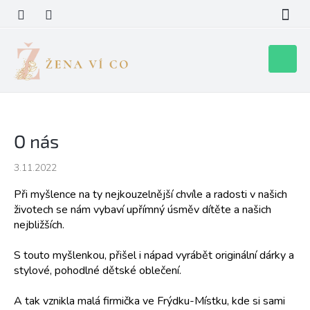
Přejít
na
obsah
Nákupní
košík
O nás
3.11.2022
Při myšlence na ty nejkouzelnější chvíle a radosti v našich
životech se nám vybaví upřímný úsměv dítěte a našich
nejbližších.
S touto myšlenkou, přišel i nápad vyrábět originální dárky a
stylové, pohodlné dětské oblečení.
A tak vznikla malá firmička ve Frýdku-Místku, kde si sami