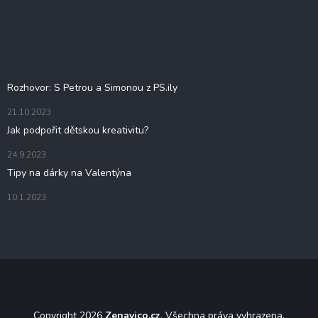
á
p
a
t
Blog
í
Rozhovor: S Petrou a Simonou z PS.ily
21.10.2023
Jak podpořit dětskou kreativitu?
24.9.2023
Tipy na dárky na Valentýna
10.1.2023
Copyright 2026
Zenavico.cz
. Všechna práva vyhrazena.