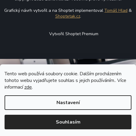
Grafický návrh vytvořil a na Shoptet implementoval
Tomáš Hlad
&
Shoptetak.cz
.
Vytvořil Shoptet Premium
Tento web používá soubory cookie. Dalším procházením
tohoto webu vyjadřujete souhlas s jejich používáním.. Více
informací
zde
.
Nastavení
Souhlasím