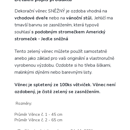
Dekorační věnec SNĚŽNÝ je ozdoba vhodná na
vchodové dveře
nebo na
vánoční stůl.
Jehličí ma
tmavší barvnu se zasněžením, která typově
souhlasí
s podobným stromečkem Americký
stromeček - Jedle sněžná
Tento zelený věnec můžete použít samostatně
anebo jako základ pro vaši originální a vlastnoručně
vyrobenou výzdobu. Ozdobte si ho třeba šiškami,
malinkými dýněmi nebo barevnými listy.
Věnec je spletený ze 100ks větviček. Věnec není
ozdobený, je čistě zelený se zasněžením.
Rozměry:
Průměr Věnce č. 1 - 45 cm
Průměr Věnce č. 2 - 65 cm