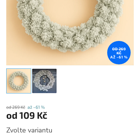
OD 269
KČ
AŽ –61 %
od 269 Kč
až –61 %
od
109 Kč
Měrná
Zvolte variantu
cena: