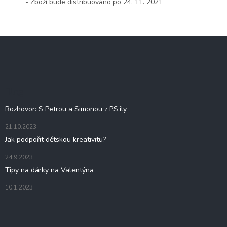
- Zboží bude distribuováno po 24. 11. 2021
Z
á
p
a
t
Blog
í
Rozhovor: S Petrou a Simonou z PS.ily
21.10.2023
Jak podpořit dětskou kreativitu?
24.9.2023
Tipy na dárky na Valentýna
10.1.2023