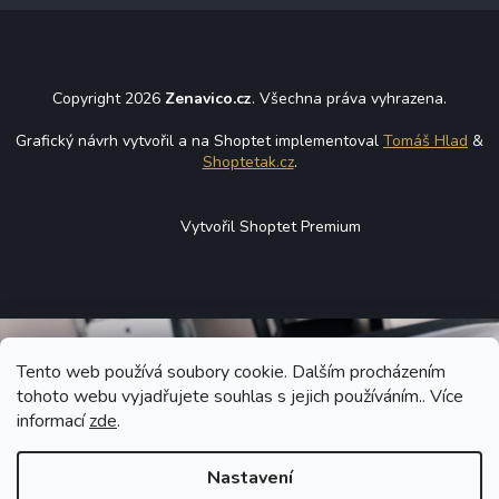
Copyright 2026
Zenavico.cz
. Všechna práva vyhrazena.
Grafický návrh vytvořil a na Shoptet implementoval
Tomáš Hlad
&
Shoptetak.cz
.
Vytvořil Shoptet Premium
Tento web používá soubory cookie. Dalším procházením
tohoto webu vyjadřujete souhlas s jejich používáním.. Více
informací
zde
.
Nastavení