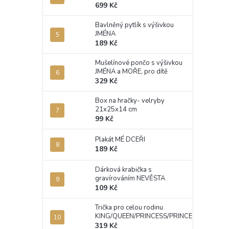
699 Kč
Bavlněný pytlík s výšivkou
JMÉNA
189 Kč
Mušelínové pončo s výšivkou
JMÉNA a MOŘE, pro dítě
329 Kč
Box na hračky- velryby
21x25x14 cm
99 Kč
Plakát MÉ DCEŘI
189 Kč
Dárková krabička s
gravírováním NEVĚSTA
109 Kč
Trička pro celou rodinu
KING/QUEEN/PRINCESS/PRINCE
319 Kč