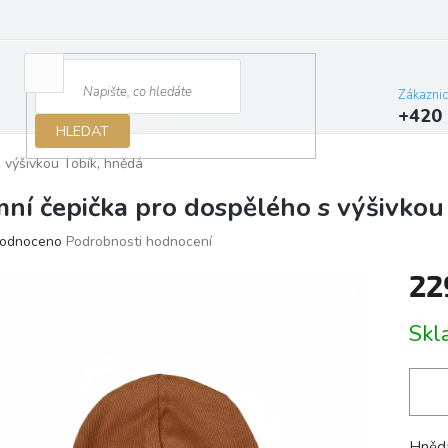
Zákazni
+420 
HLEDAT
s výšivkou Tobík, hnědá
mní čepička pro dospělého s výšivkou
ěrné
odnoceno
Podrobnosti hodnocení
ocení
22
ktu
Měrn
Sk
cena:
iček.
Hnědá