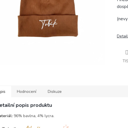
dospě
(nevy
Detail
TI
pis
Hodnocení
Diskuze
etailní popis produktu
teriál:
96% bavlna, 4% lycra.