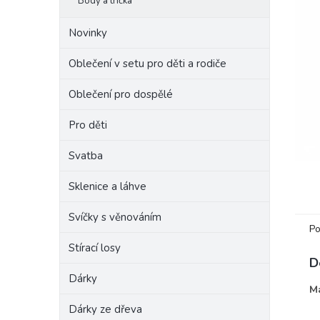
Body a trička
e
l
Novinky
Oblečení v setu pro děti a rodiče
Oblečení pro dospělé
Pro děti
Svatba
Sklenice a láhve
Svíčky s věnováním
Po
Stírací losy
D
Dárky
Ma
Dárky ze dřeva