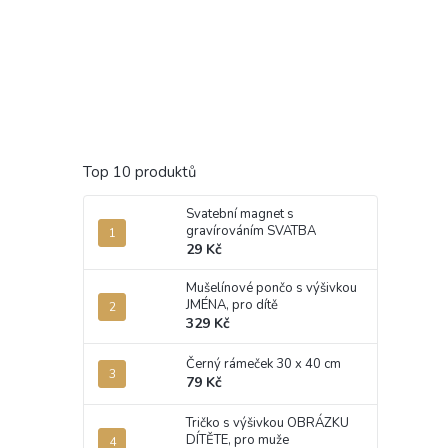
Top 10 produktů
Svatební magnet s
gravírováním SVATBA
29 Kč
Mušelínové pončo s výšivkou
JMÉNA, pro dítě
329 Kč
Černý rámeček 30 x 40 cm
79 Kč
Tričko s výšivkou OBRÁZKU
DÍTĚTE, pro muže