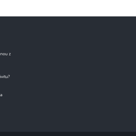
onou z
ivitu?
na