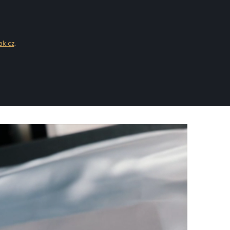
ak.cz
.