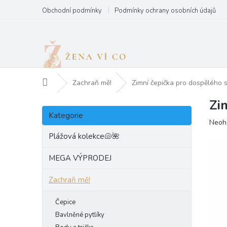
Přejít
Obchodní podmínky
Podmínky ochrany osobních údajů
na
obsah
Domů
Zachraň mě!
Zimní čepička pro dospělého 
Zi
P
Přeskočit
o
Kategorie
kategorie
Prům
Neoh
s
hodn
t
Plážová kolekce🐚🌺
produ
r
je
a
MEGA VÝPRODEJ
0,0
n
z
Zachraň mě!
5
n
hvězd
í
p
Čepice
a
Bavlněné pytlíky
n