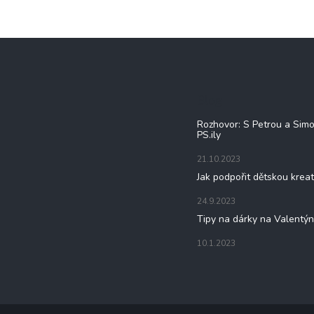
Blog
Rozhovor: S Petrou a Sim
PS.ily
21.10.2023
Jak podpořit dětskou kreat
24.9.2023
Tipy na dárky na Valentý
10.1.2023