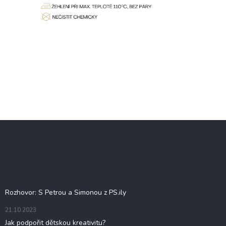
Z
á
p
a
t
Blog
í
Rozhovor: S Petrou a Simonou z PS.ily
21.10.2023
Jak podpořit dětskou kreativitu?