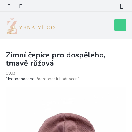
Přejít
na
obsah
Nákupní
košík
Zimní čepice pro dospělého,
tmavě růžová
9903
Průměrné
Neohodnoceno
Podrobnosti hodnocení
hodnocení
produktu
je
0,0
z
5
hvězdiček.