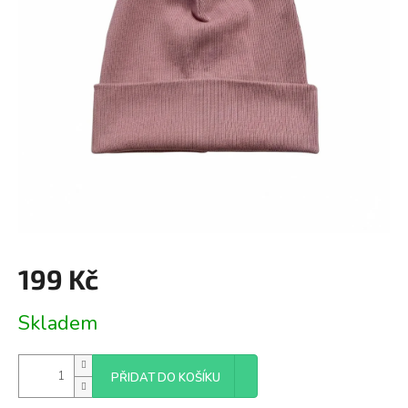
199 Kč
Měrná
Skladem
cena:
PŘIDAT DO KOŠÍKU