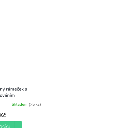
ný rámeček s
rováním
EPŠÍMU TATÍNKOVI
Skladem
(>5 ks)
Kč
OŠÍKU