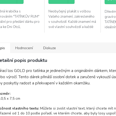
z
5
ěná krabička s
Neobyčejný plakát s volbou
Dřevěn
hvězdiček.
írováním "TATÍNKŮV RUM"
Vašeho znamení, zakresleného
gravír
eální pro předání dárku pro
v souhvězdí. Každé znamení má
TATÍNE
ka ke Dni Otců,
své vlastní souhvězdí a každé
ideální
zeninám nebo jen tak pro
znamení definuje naši povahu,
Dni Otc
t.
dovednosti a nadání....
tak pro
pis
Hodnocení
Diskuze
etailní popis produktu
írací los GOLD pro tatínka je jedinečným a originálním dárkem, kter
bo výročí. Tento dárek přináší osobní dotek a zaručeně vykouzlí ú
y poskytly radost a překvapení v každém okamžiku.
ozměr:
10,5 x 7,5 cm
žnost vlastního textu:
Můžete si zvolit vlastní text, který chcete mí
řazené od 1 do 10 podle pořadí, ve kterém chcete, aby byly losy uspo