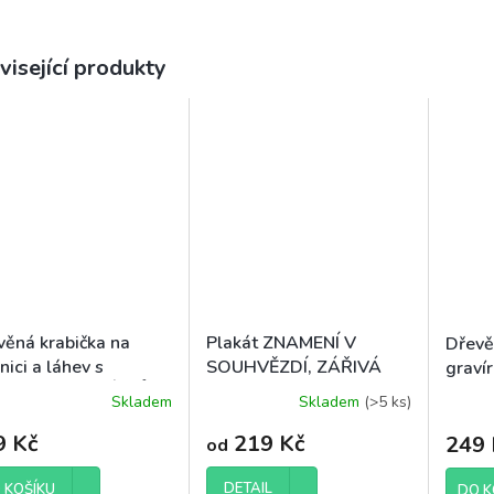
visející produkty
věná krabička na
Plakát ZNAMENÍ V
Dřevě
nici a láhev s
SOUHVĚZDÍ, ZÁŘIVÁ
graví
vírováním TATÍNKŮV
OBLOHA, pro pár
NEJL
Skladem
Skladem
(>5 ks)
Průměrné
M
hodnocení
9 Kč
219 Kč
249 
od
produktu
je
5,0
DETAIL
 KOŠÍKU
DO K