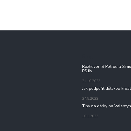
Blog
Rozhovor: S Petrou a Sim
PS.ily
21.10.2023
Jak podpořit dětskou kreat
24.9.2023
Tipy na dárky na Valentý
10.1.2023