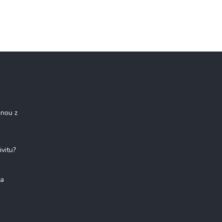
onou z
ivitu?
na