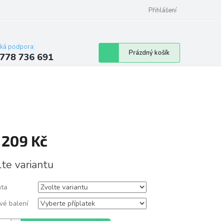
Přihlášení
cká podpora:
Nákupní
Prázdný košík
778 736 691
košík
d
209 Kč
á
lte variantu
nta
vé balení