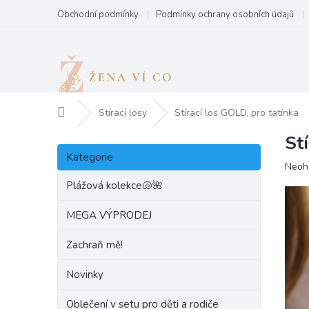
Přejít
Obchodní podmínky
Podmínky ochrany osobních údajů
na
obsah
Domů
Stírací losy
Stírací los GOLD, pro tatínka
St
P
Přeskočit
o
Kategorie
kategorie
Prům
Neoh
s
hodn
t
Plážová kolekce🐚🌺
produ
r
je
a
MEGA VÝPRODEJ
0,0
n
z
Zachraň mě!
5
n
hvězd
í
Novinky
p
a
Oblečení v setu pro děti a rodiče
n