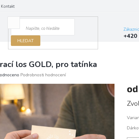
Kontakt
Zákazni
+420 
HLEDAT
írací los GOLD, pro tatínka
ěrné
odnoceno
Podrobnosti hodnocení
ocení
o
ktu
Měrn
Zvo
cena:
iček.
Varia
Dárko