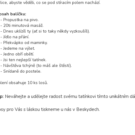
slice, abyste věděli, co se pod stíracím polem nachází.
sah balíčku:
Propustka na pivo.
20ti minutová masáž.
Dnes uklízíš ty (ať si to taky někdy vyzkoušíš).
Jídlo na přání.
 Překvápko od maminky.
Jedeme na výlet.
Jedno obří obětí.
Jsi ten nejlepší tatínek.
Návštěva tchýně (to máš ale štěstí).
Snídaně do postele.
lení obsahuje 10 ks losů.
ip:
Neváhejte a udělejte radost svému tatínkovi tímto unikátním d
sy pro Vás s láskou tiskneme u nás v Beskydech.