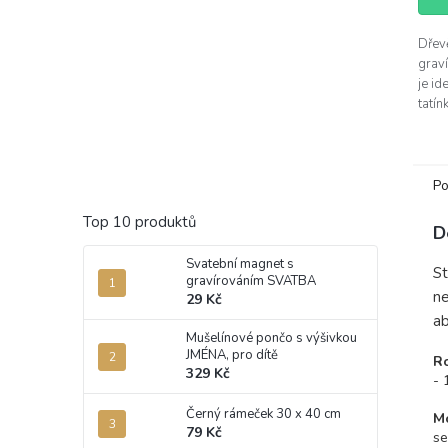
Dřev
grav
je id
tatín
naro
rados
Po
Top 10 produktů
D
Svatební magnet s
St
gravírováním SVATBA
ne
29 Kč
ab
Mušelínové pončo s výšivkou
JMÉNA, pro dítě
R
329 Kč
- 
Černý rámeček 30 x 40 cm
Mo
79 Kč
se