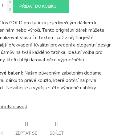
PŘIDAT DO KOŠÍKU
cí los GOLD pro tatínka je jedinečným dárkem k
eninám nebo výročí. Tento originální dárek můžete
nalizovat vlastním textem, což z něj činí ještě
ější překvapení. Kvalitní provedení a elegantní design
í úsměv na tváři každého tatínka. Ideální volba pro
ny, kteří chtějí darovat něco výjimečného.
ové balení:
Našim půvabným zabalením dodáme
u dárku to pravé kouzlo, které potěší na první
d. Neváhejte a využijte této výhodné nabídky.
ní informace
SK
ZEPTAT SE
SDÍLET