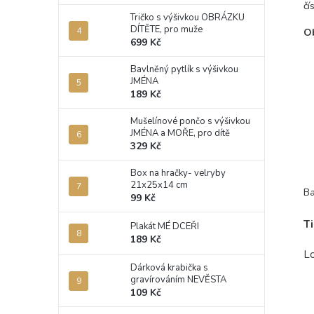
čí
Tričko s výšivkou OBRÁZKU
DÍTĚTE, pro muže
Ob
699 Kč
- 
- 
Bavlněný pytlík s výšivkou
- 
JMÉNA
- 
189 Kč
-
- 
Mušelínové pončo s výšivkou
- 
JMÉNA a MOŘE, pro dítě
- 
329 Kč
- 
- 
Box na hračky- velryby
21x25x14 cm
Ba
99 Kč
T
Plakát MÉ DCEŘI
189 Kč
Lo
Dárková krabička s
gravírováním NEVĚSTA
109 Kč