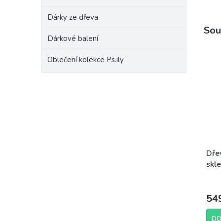
Dárky ze dřeva
Sou
Dárkové balení
Oblečení kolekce Ps.ily
Dře
skle
gra
RU
54
DO