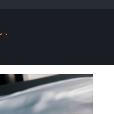
ak.cz
.