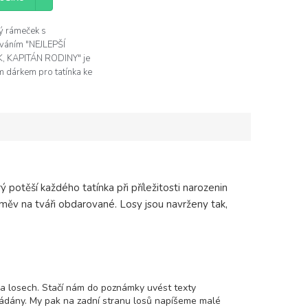
ý rámeček s
ováním "NEJLEPŠÍ
K, KAPITÁN RODINY" je
m dárkem pro tatínka ke
ů, narozeninám nebo jen
 radost.
ý potěší každého tatínka při příležitosti narozenin
směv na tváři obdarované. Losy jsou navrženy tak,
t na losech. Stačí nám do poznámky uvést texty
řádány. My pak na zadní stranu losů napíšeme malé