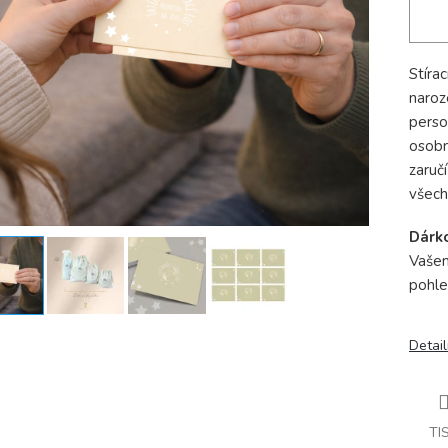
Stíra
naroz
perso
osobn
zaruč
všech
Dárk
Vašem
pohle
Detail
TI