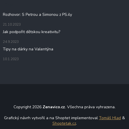
t
Blog
í
Rozhovor: S Petrou a Simonou z PS.ily
21.10.2023
Jak podpořit dětskou kreativitu?
24.9.2023
Tipy na dárky na Valentýna
10.1.2023
Copyright 2026
Zenavico.cz
. Všechna práva vyhrazena.
Grafický návrh vytvořil a na Shoptet implementoval
Tomáš Hlad
&
Shoptetak.cz
.