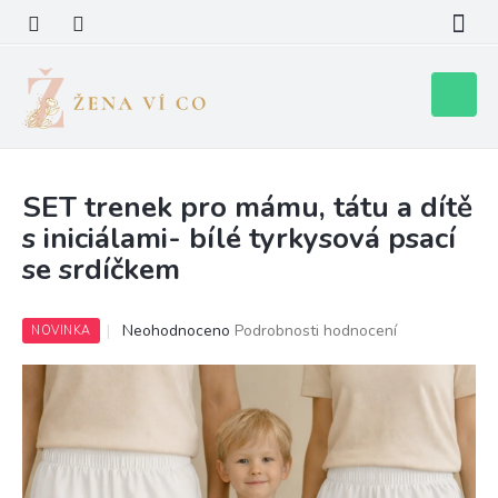
Přejít
na
obsah
Nákupní
košík
SET trenek pro mámu, tátu a dítě
s iniciálami- bílé tyrkysová psací
se srdíčkem
Průměrné
Neohodnoceno
Podrobnosti hodnocení
NOVINKA
hodnocení
produktu
je
0,0
z
5
hvězdiček.