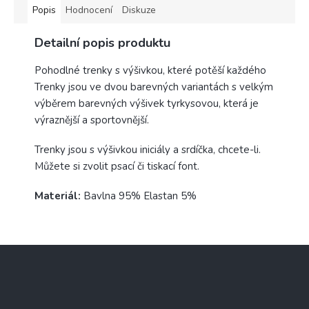
Popis
Hodnocení
Diskuze
Detailní popis produktu
Pohodlné trenky s výšivkou, které potěší každého
Trenky jsou ve dvou barevných variantách s velkým
výběrem barevných výšivek tyrkysovou, která je
výraznější a sportovnější.
Trenky jsou s výšivkou iniciály a srdíčka, chcete-li.
Můžete si zvolit psací či tiskací font.
Materiál:
Bavlna 95% Elastan 5%
Z
á
p
a