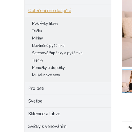
e
Oblečení pro dospělé
l
Pokrývky hlavy
Trička
Mikiny
Bavlněné pyžámka
Saténové župánky a pyžámka
Trenky
Ponožky a doplňky
Mušelínové sety
Pro děti
Svatba
Sklenice a láhve
Svíčky s věnováním
Po