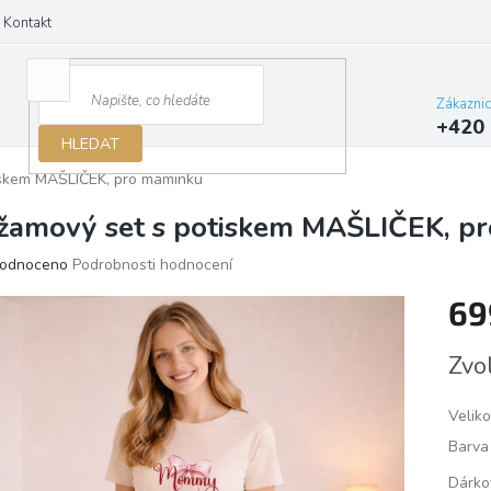
Kontakt
Zákazni
+420 
HLEDAT
iskem MAŠLIČEK, pro maminku
žamový set s potiskem MAŠLIČEK, p
ěrné
odnoceno
Podrobnosti hodnocení
ocení
69
ktu
Měrn
Zvo
cena:
iček.
Veliko
Barva
Dárko