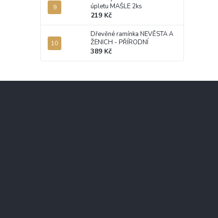
úpletu MAŠLE 2ks
219 Kč
Dřevěné ramínka NEVĚSTA A
ŽENICH - PŘÍRODNÍ
389 Kč
Z
á
p
a
t
í