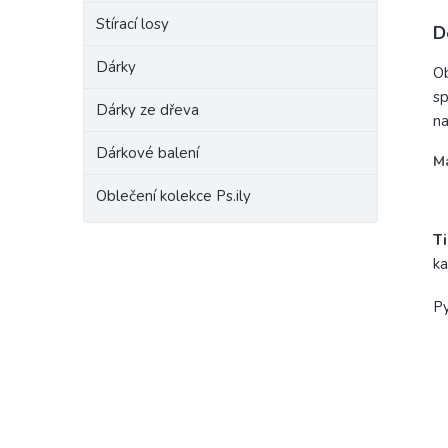
Stírací losy
D
Dárky
Ob
sp
Dárky ze dřeva
na
Dárkové balení
Ma
- 
Oblečení kolekce Ps.ily
- 
Ti
ka
Py