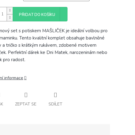
PŘIDAT DO KOŠÍKU
ový set s potiskem MAŠLIČEK je ideální volbou pro
maminku. Tento kvalitní komplet obsahuje bavlněné
y a tričko s krátkým rukávem, zdobené motivem
ček. Perfektní dárek ke Dni Matek, narozeninám nebo
ak pro radost.
ní informace
SK
ZEPTAT SE
SDÍLET