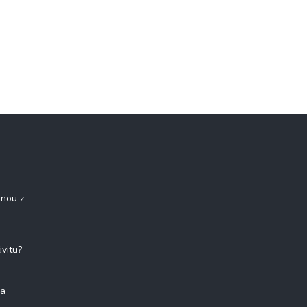
onou z
ivitu?
na