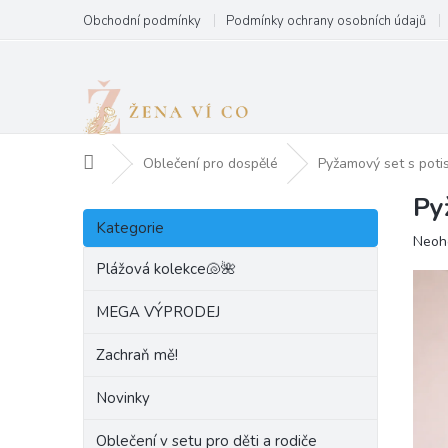
Přejít
Obchodní podmínky
Podmínky ochrany osobních údajů
na
obsah
Domů
Oblečení pro dospělé
Pyžamový set s pot
Py
P
Přeskočit
o
Kategorie
kategorie
Prům
Neoh
s
hodn
t
Plážová kolekce🐚🌺
produ
r
je
a
MEGA VÝPRODEJ
0,0
n
z
Zachraň mě!
5
n
hvězd
í
Novinky
p
a
Oblečení v setu pro děti a rodiče
n