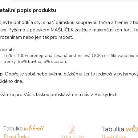
etailní popis produktu
jevte pohodlí a styl s naší dámskou soupravou trička a trenek z bi
aní. Pyžamo s potiskem MAŠLIČEK zajišťuje maximální komfort. T
rozeninám nebo jen tak pro radost.
teriál:
Tričko: 100% předepraná česaná prstencová OCS certifikovaná bio b
trenky: 95% bavlna, 5% elastan.
p:
Dopřejte sobě nebo svému blízkému tento jedinečný pyžamový 
ždého dne.
žámka pro Vás s láskou potiskáváme u nás v Beskydech.