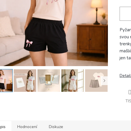
Pyžam
svou 
trenk
mašli
jen t
Detail
TI
pis
Hodnocení
Diskuze