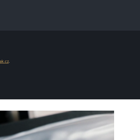
ak.cz
.