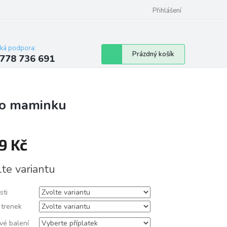
Přihlášení
cká podpora:
Nákupní
Prázdný košík
778 736 691
košík
ro maminku
9 Kč
á
lte variantu
sti
 trenek
vé balení