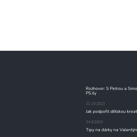
Blog
Rozhovor: S Petrou a Sim
PS.ily
21.10.2023
Jak podpořit dětskou kreat
24.9.2023
Tipy na dárky na Valentý