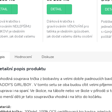
ETAIL
DETAIL
DET
ová krabička s
Dárková krabička s
Potěšte
írováním NEJLEPŠÍMU
gravírováním VĚNOVÁNÍ pro
jedine
NKOVI je ideálním
tatínka je ideálním způsobem,
s různý
obem, jak dodat vašemu
jak dodat vašemu dárku osobní
polštář
u osobní a jedinečný
a jedinečný nádech. Elegantní
lásku a 
h. Elegantní krabička
krabička zvýrazní kvalitu vašeho
elegantn
zní kvalitu vašeho dárku
dárku a...
pis
Hodnocení
Diskuze
etailní popis produktu
hodlná souprava trička z biobavlny a velmi dobře padnoucích bav
DDY'S GIRL/BOY . V tomto setu se oba budou cítit velmi příjemně.
uprava i na spaní. Ve školce, na táboře nebo ve škole v přírodě si
o menší děti je tato soupravička vhodná i na léto do kočárku.
teriál:
d
ětské tričko:
200g/m², 100% OCS certifikovaná bio bavlna, interlock,