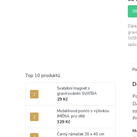
D
Dárk
grav
TATÍ
způs
dárk
nádec
zvýra
a...
Po
Top 10 produktů
D
Svatební magnet s
gravírováním SVATBA
Po
29 Kč
DA
so
Mušelínové pončo s výšivkou
JMÉNA, pro dítě
Pr
329 Kč
Ma
Černý rámeček 30 x 40 cm
-