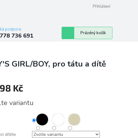
Přihlášení
cká podpora:
Nákupní
Prázdný košík
778 736 691
košík
S GIRL/BOY, pro tátu a dítě
098 Kč
á
lte variantu
st dítěte