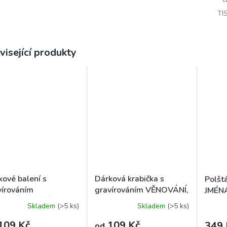
TI
visející produkty
kové balení s
Dárková krabička s
Polšt
vírováním
gravírováním VĚNOVÁNÍ,
JMÉNA
LEPŠÍMU TATÍNKOVI
pro tatínka
Skladem
(>5 ks)
Skladem
(>5 ks)
109 Kč
109 Kč
349 
od