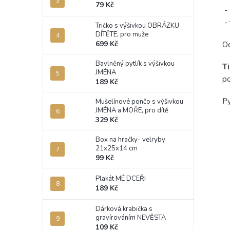
79 Kč
-
-
Tričko s výšivkou OBRÁZKU
DÍTĚTE, pro muže
699 Kč
Od
Bavlněný pytlík s výšivkou
T
JMÉNA
po
189 Kč
Py
Mušelínové pončo s výšivkou
JMÉNA a MOŘE, pro dítě
329 Kč
Box na hračky- velryby
21x25x14 cm
99 Kč
Plakát MÉ DCEŘI
189 Kč
Dárková krabička s
gravírováním NEVĚSTA
109 Kč