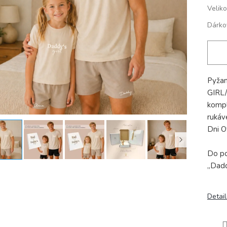
Veliko
Dárko
Pyža
GIRL/
kompl
rukáv
Dni O
Do po
„Dadd
Detail