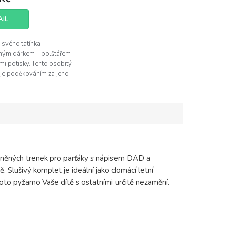
AIL
 svého tatínka
čným dárkem – polštářem
mi potisky. Tento osobitý
 je poděkováním za jeho
péči. Kvalitní tisk a
í design zaručí, že...
lněných trenek pro parťáky s nápisem DAD a
 Slušivý komplet je ideální jako domácí letní
 toto pyžamo Vaše dítě s ostatními určitě nezamění.