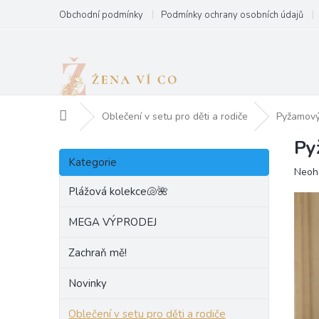
Přejít
Obchodní podmínky
Podmínky ochrany osobních údajů
na
obsah
Domů
Oblečení v setu pro děti a rodiče
Pyžamový
Py
P
Přeskočit
o
Kategorie
kategorie
Prům
Neoh
s
hodn
t
Plážová kolekce🐚🌺
produ
r
je
a
MEGA VÝPRODEJ
0,0
n
z
Zachraň mě!
5
n
hvězd
í
Novinky
p
a
Oblečení v setu pro děti a rodiče
n