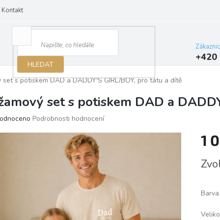
Kontakt
Zákazni
+420 
HLEDAT
 set s potiskem DAD a DADDY'S GIRL/BOY, pro tátu a dítě
žamový set s potiskem DAD a DADDY'
ěrné
odnoceno
Podrobnosti hodnocení
ocení
1 
ktu
Měrn
Zvo
cena:
iček.
Barva
Veliko