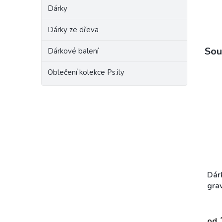
Dárky
Dárky ze dřeva
Sou
Dárkové balení
Oblečení kolekce Ps.ily
Dár
gra
NEJ
od