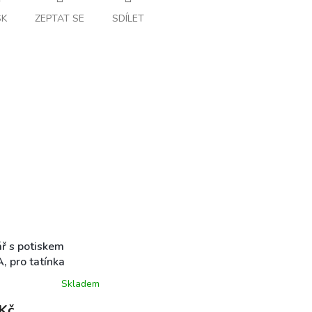
SK
ZEPTAT SE
SDÍLET
ář s potiskem
, pro tatínka
Skladem
Kč