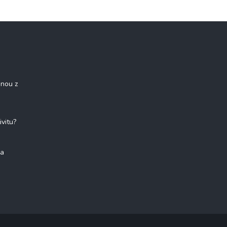
onou z
ivitu?
na