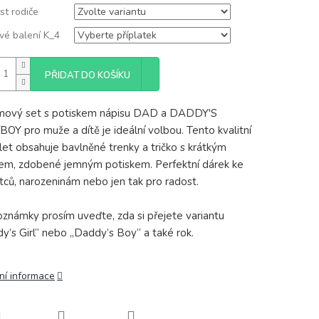
st rodiče
vé balení K_4
PŘIDAT DO KOŠÍKU
mový set s potiskem nápisu DAD a DADDY'S
BOY pro muže a dítě je ideální volbou. Tento kvalitní
et obsahuje bavlněné trenky a tričko s krátkým
em, zdobené jemným potiskem. Perfektní dárek ke
tců, narozeninám nebo jen tak pro radost.
známky prosím uveďte, zda si přejete variantu
y’s Girl“ nebo „Daddy’s Boy“ a také rok.
ní informace