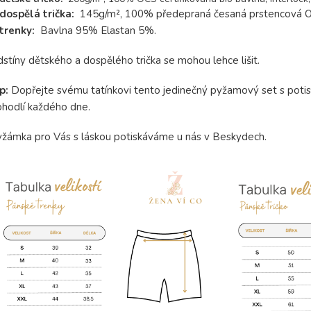
dospělá trička:
145g/m², 100% předepraná česaná prstencová OCS
t
renky:
Bavlna 95% Elastan 5%.
stíny dětského a dospělého trička se mohou lehce lišit.
ip:
Dopřejte svému tatínkovi tento jedinečný pyžamový set s pot
hodlí každého dne.
žámka pro Vás s láskou potiskáváme u nás v Beskydech.