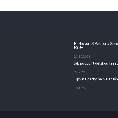
Blog
Rozhovor: S Petrou a Sim
PS.ily
21.10.2023
Jak podpořit dětskou kreat
24.9.2023
Tipy na dárky na Valentý
10.1.2023