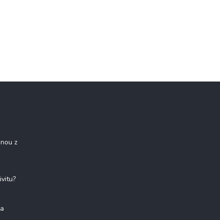
onou z
ivitu?
na