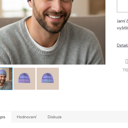
Jarní 
vyšití
Detail
TI
pis
Hodnocení
Diskuze