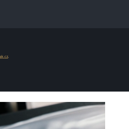
ak.cz
.