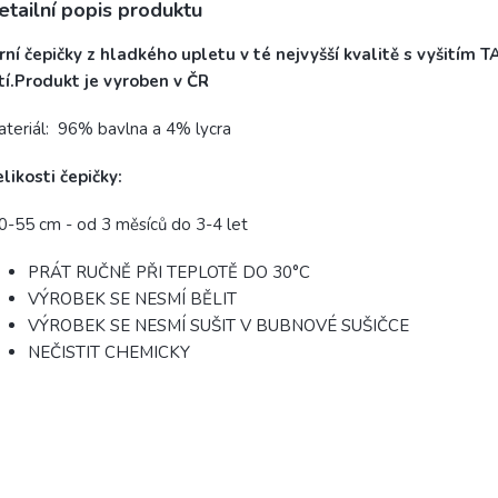
etailní popis produktu
rní čepičky z hladkého upletu v té nejvyšší kvalitě s vyšitím T
tí.
Produkt je vyroben v ČR
teriál: 96% bavlna a 4% lycra
likosti čepičky:
0-55 cm - od 3 měsíců do 3-4 let
PRÁT RUČNĚ PŘI TEPLOTĚ DO 30°C
VÝROBEK SE NESMÍ BĚLIT
VÝROBEK SE NESMÍ SUŠIT V BUBNOVÉ SUŠIČCE
NEČISTIT CHEMICKY