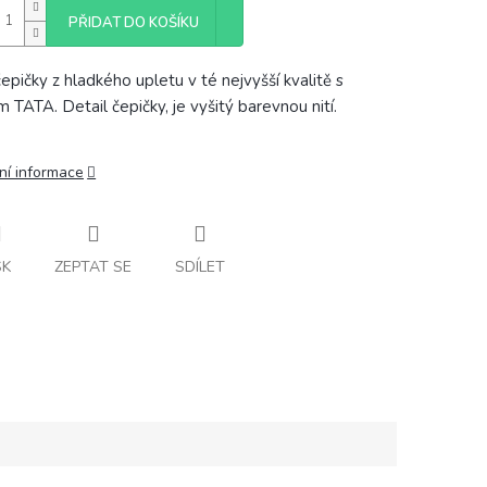
PŘIDAT DO KOŠÍKU
čepičky z hladkého upletu v té nejvyšší kvalitě s
m TATA. Detail čepičky, je vyšitý barevnou nití.
ní informace
SK
ZEPTAT SE
SDÍLET