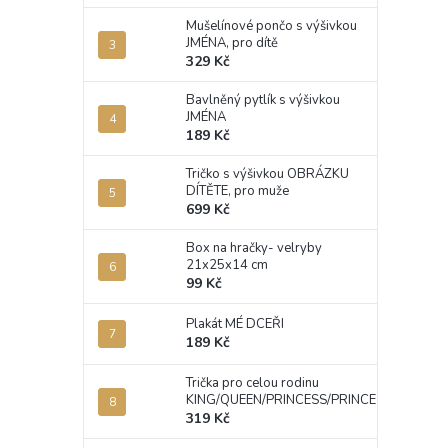
Mušelínové pončo s výšivkou
JMÉNA, pro dítě
329 Kč
Bavlněný pytlík s výšivkou
JMÉNA
189 Kč
Tričko s výšivkou OBRÁZKU
DÍTĚTE, pro muže
699 Kč
Box na hračky- velryby
21x25x14 cm
99 Kč
Plakát MÉ DCEŘI
189 Kč
Trička pro celou rodinu
KING/QUEEN/PRINCESS/PRINCE
319 Kč