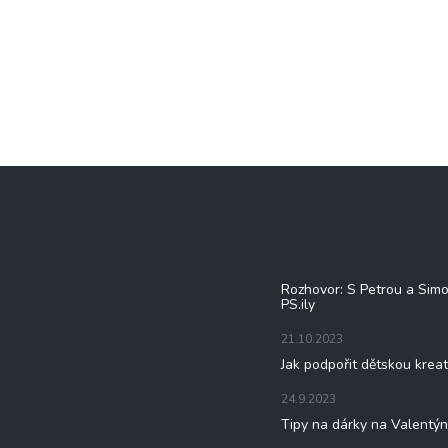
Blog
Rozhovor: S Petrou a Sim
PS.ily
21.10.2023
Jak podpořit dětskou kreat
24.9.2023
Tipy na dárky na Valentý