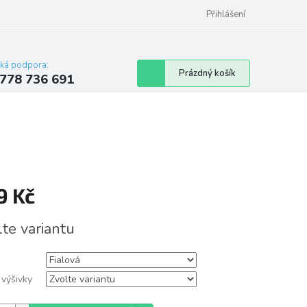
Přihlášení
cká podpora:
Nákupní
Prázdný košík
778 736 691
košík
9 Kč
á
lte variantu
 výšivky