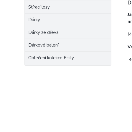
D
Stírací losy
Ja
Dárky
ni
Dárky ze dřeva
Ma
Dárkové balení
Ve
Oblečení kolekce Ps.ily
4