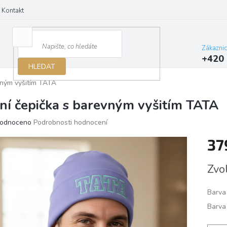
Kontakt
Zákazni
+420 
HLEDAT
evným vyšitím TATA
rní čepička s barevným vyšitím TATA
ěrné
odnoceno
Podrobnosti hodnocení
ocení
37
ktu
Měrn
Zvo
cena:
iček.
Barva
Barva