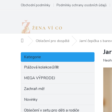
Přejít
Obchodní podmínky
Podmínky ochrany osobních údajů
na
obsah
Domů
Oblečení pro dospělé
Jarní čepička s bar
Ja
P
Přeskočit
o
Kategorie
kategorie
Prům
Neoh
s
hodn
t
Plážová kolekce🐚🌺
produ
r
je
a
MEGA VÝPRODEJ
0,0
n
z
Zachraň mě!
5
n
hvězd
í
Novinky
p
a
Oblečení v setu pro děti a rodiče
n