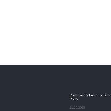
Blog
Rozhovor: S Petrou a Sim
PS.ily
21.10.2023