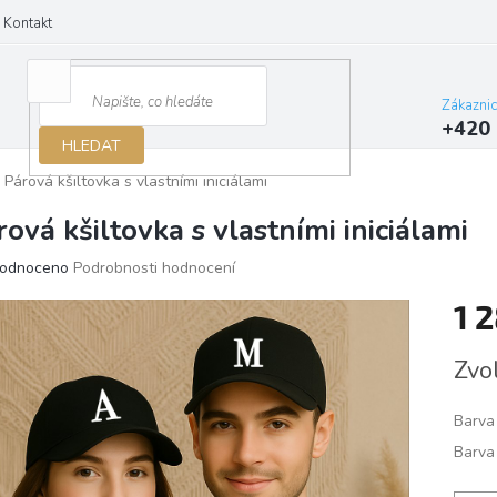
Kontakt
Zákazni
+420 
HLEDAT
Párová kšiltovka s vlastními iniciálami
rová kšiltovka s vlastními iniciálami
ěrné
odnoceno
Podrobnosti hodnocení
ocení
1 
ktu
Měrn
Zvo
cena:
iček.
Barva 
Barva 