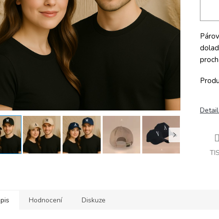
Párové
dolad
proch
Produ
Detail
TI
pis
Hodnocení
Diskuze