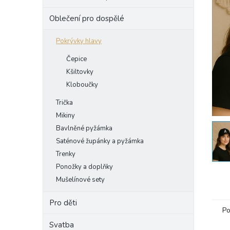
e
Oblečení pro dospělé
l
Pokrývky hlavy
Čepice
Kšiltovky
Kloboučky
Trička
Mikiny
Bavlněné pyžámka
Saténové župánky a pyžámka
Trenky
Ponožky a doplňky
Mušelínové sety
Pro děti
Po
Svatba