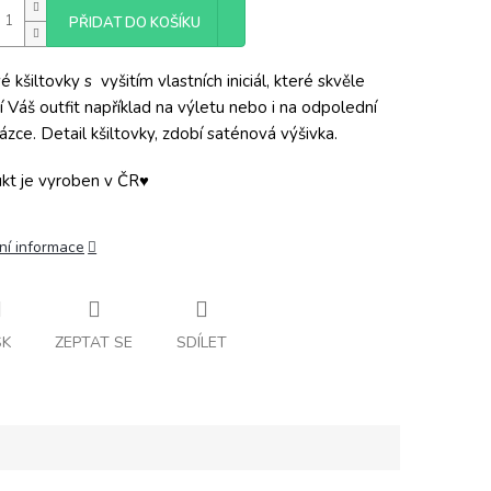
PŘIDAT DO KOŠÍKU
 kšiltovky s vyšitím vlastních iniciál, které skvěle
í Váš outfit například na výletu nebo i na odpolední
ázce. Detail kšiltovky, zdobí saténová výšivka.
kt je vyroben v ČR♥
ní informace
SK
ZEPTAT SE
SDÍLET