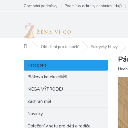
Přejít
Obchodní podmínky
Podmínky ochrany osobních údajů
na
obsah
Domů
Oblečení pro dospělé
Pokrývky hlavy
Pá
P
Přeskočit
o
Kategorie
kategorie
Prům
Neoh
s
hodn
t
Plážová kolekce🐚🌺
produ
r
je
a
MEGA VÝPRODEJ
0,0
n
z
Zachraň mě!
5
n
hvězd
í
Novinky
p
a
Oblečení v setu pro děti a rodiče
n