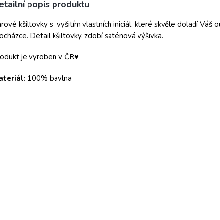
etailní popis produktu
rové kšiltovky s vyšitím vlastních iniciál, které skvěle doladí Váš 
ocházce. Detail kšiltovky, zdobí saténová výšivka.
odukt je vyroben v ČR♥
teriál:
100% bavlna