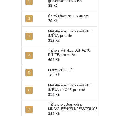
gravírováním SVATBA
29 Kč
Černý rámeček 30 x 40 cm
79 Kč
Mušelínové pončo s výšivkou
JMÉNA, pro dítě
329 Kč
Tričko s výšivkou OBRÁZKU
DÍTĚTE, pro muže
699 Kč
Plakát MÉ DCEŘI
189 Kč
Mušelínové pončo s výšivkou
JMÉNA a MOŘE, pro dítě
329 Kč
Trička pro celou rodinu
KING/QUEEN/PRINCESS/PRINCE
319 Kč