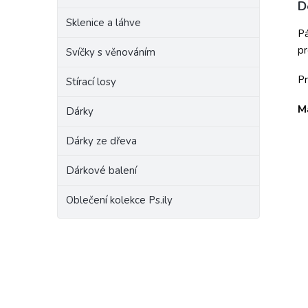
D
Sklenice a láhve
Pá
pr
Svíčky s věnováním
Pr
Stírací losy
Ma
Dárky
Dárky ze dřeva
Dárkové balení
Oblečení kolekce Ps.ily