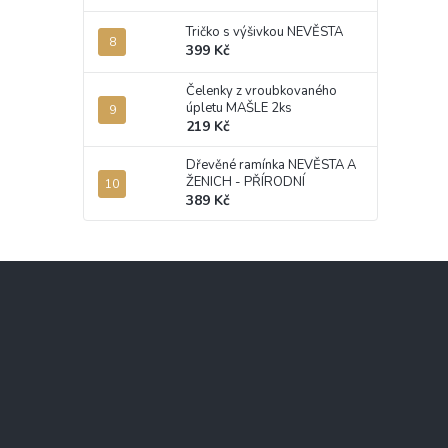
Tričko s výšivkou NEVĚSTA
399 Kč
Čelenky z vroubkovaného
úpletu MAŠLE 2ks
219 Kč
Dřevěné ramínka NEVĚSTA A
ŽENICH - PŘÍRODNÍ
389 Kč
Z
á
p
a
t
í