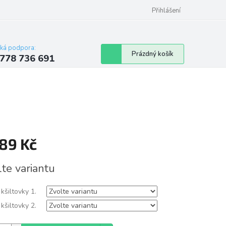
Přihlášení
cká podpora:
Nákupní
Prázdný košík
778 736 691
košík
289 Kč
á
lte variantu
kšiltovky 1.
kšiltovky 2.