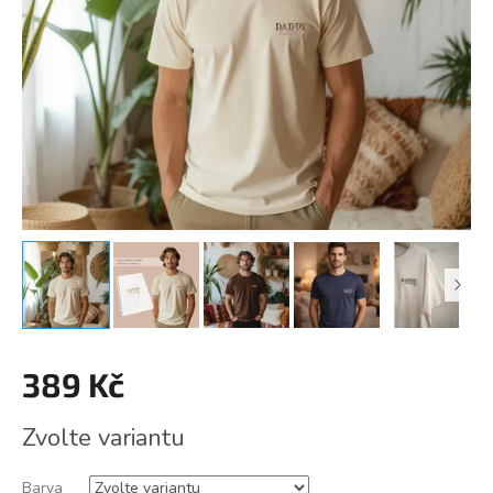
389 Kč
Měrná
Zvolte variantu
cena:
Barva