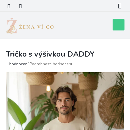
Přejít
na
obsah
Nákupní
košík
Tričko s výšivkou DADDY
Průměrné
1 hodnocení
Podrobnosti hodnocení
hodnocení
produktu
je
5,0
z
5
hvězdiček.