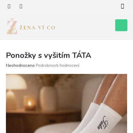
Přejít
na
obsah
Nákupní
košík
Ponožky s vyšitím TÁTA
Průměrné
Neohodnoceno
Podrobnosti hodnocení
hodnocení
produktu
je
0,0
z
5
hvězdiček.