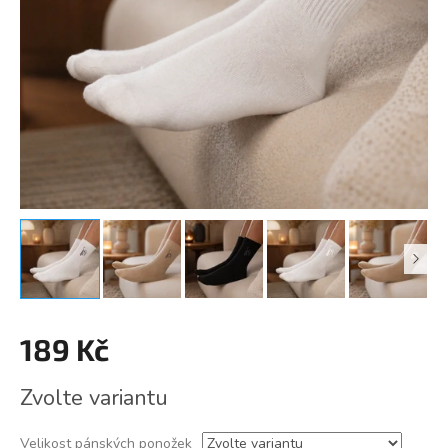
189 Kč
Měrná
Zvolte variantu
cena:
Velikost pánských ponožek