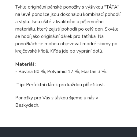
Tyhle originální pánské ponožky s výšivkou "TÁTA"
na levé ponožce jsou dokonalou kombinací pohodlí
a stylu. Jsou ušité z kvalitního a příjemného
materiálu, který zajistí pohodlí po celý den. Skvěle
se hodí jako originální dárek pro tatínka. Na
ponožkách se mohou objevovat modré skvrny po
krejčovské křídě. Křída jde po vyprání dolů.
Materiál:
- Bavlna 80 %, Polyamid 17 %, Elastan 3 %.
Tip:
Perfektní dárek pro každou příležitost.
Ponožky pro Vás s láskou šijeme u nás v
Beskydech.
Z
á