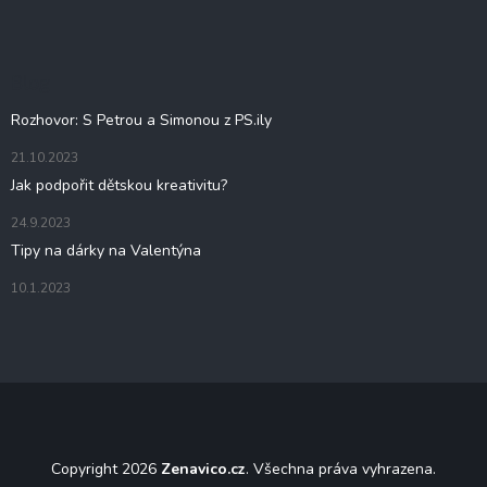
p
a
t
Blog
í
Rozhovor: S Petrou a Simonou z PS.ily
21.10.2023
Jak podpořit dětskou kreativitu?
24.9.2023
Tipy na dárky na Valentýna
10.1.2023
Copyright 2026
Zenavico.cz
. Všechna práva vyhrazena.