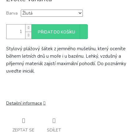
cena:
Barva
PŘIDAT DO KOŠÍKU
Stylový plážový šátek z jemného mušelínu, který oceníte
během letních dnů u moře i u bazénu. Lehký, vzdušný a
příjemný materiál zajistí maximální pohodlí. Do poznámky
uveďte iniciál.
Detailní informace
ZEPTAT SE
SDÍLET