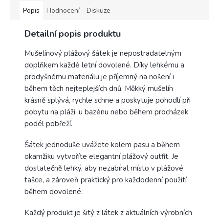
Popis
Hodnocení
Diskuze
Detailní popis produktu
Mušelínový plážový šátek je nepostradatelným
doplňkem každé letní dovolené. Díky lehkému a
prodyšnému materiálu je příjemný na nošení i
během těch nejteplejších dnů. Měkký mušelín
krásně splývá, rychle schne a poskytuje pohodlí při
pobytu na pláži, u bazénu nebo během procházek
podél pobřeží.
Šátek jednoduše uvážete kolem pasu a během
okamžiku vytvoříte elegantní plážový outfit. Je
dostatečně lehký, aby nezabíral místo v plážové
tašce, a zároveň praktický pro každodenní použití
během dovolené.
Každý produkt je šitý z látek z aktuálních výrobních