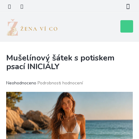
Přejít
na
obsah
Nákupní
košík
Mušelínový šátek s potiskem
psací INICIÁLY
Průměrné
Neohodnoceno
Podrobnosti hodnocení
hodnocení
produktu
je
0,0
z
5
hvězdiček.