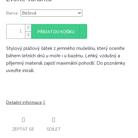
cena:
Barva
PŘIDAT DO KOŠÍKU
Stylový plážový šátek z jemného mušelínu, který oceníte
během letních dnů u moře i u bazénu. Lehký, vzdušný a
příjemný materiál zajistí maximální pohodlí. Do poznámky
uveďte iniciál.
Detailní informace
ZEPTAT SE
SDÍLET