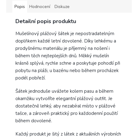
Popis
Hodnocení
Diskuze
Detailní popis produktu
Mušelínový plážový šátek je nepostradatelným
doplňkem každé letní dovolené. Díky lehkému a
prodyšnému materiálu je příjemný na nošení i
během těch nejteplejších dnů. Měkký mušelín
krásně splývá, rychle schne a poskytuje pohodlí při
pobytu na pláži, u bazénu nebo během procházek
podél pobřeží.
Šátek jednoduše uvážete kolem pasu a během
okamžiku vytvoříte elegantní plážový outfit. Je
dostatečně lehký, aby nezabíral místo v plážové
tašce, a zároveň praktický pro každodenní použití
během dovolené.
Každý produkt je šitý z látek z aktuálních výrobních