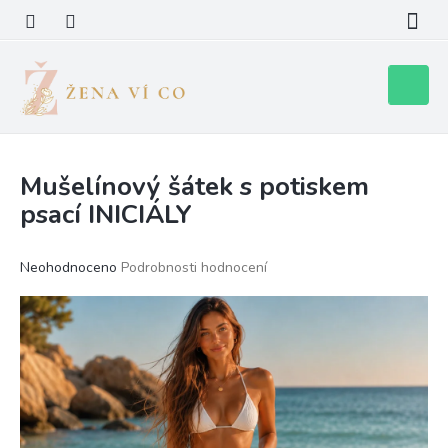
Přejít
na
obsah
Nákupní
košík
Mušelínový šátek s potiskem
psací INICIÁLY
Průměrné
Neohodnoceno
Podrobnosti hodnocení
hodnocení
produktu
je
0,0
z
5
hvězdiček.