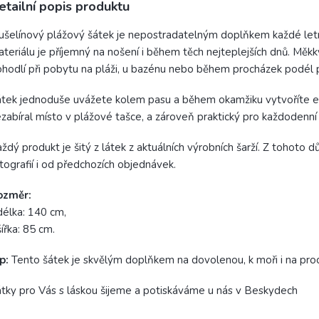
etailní popis produktu
šelínový plážový šátek je nepostradatelným doplňkem každé let
teriálu je příjemný na nošení i během těch nejteplejších dnů. Měkk
hodlí při pobytu na pláži, u bazénu nebo během procházek podél 
tek jednoduše uvážete kolem pasu a během okamžiku vytvoříte ele
zabíral místo v plážové tašce, a zároveň praktický pro každodenn
ždý produkt je šitý z látek z aktuálních výrobních šarží. Z tohoto 
tografií i od předchozích objednávek.
ozměr:
délka: 140 cm,
šířka: 85 cm.
p:
Tento šátek je skvělým doplňkem na dovolenou, k moři i na proc
tky pro Vás s láskou šijeme a potiskáváme u nás v Beskydech