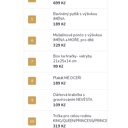
699 Kč
Bavlněný pytlík s výšivkou
JMÉNA
189 Kč
Mušelínové pončo s výšivkou
JMÉNA a MOŘE, pro dítě
329 Kč
Box na hračky- velryby
21x25x14 cm
99 Kč
Plakát MÉ DCEŘI
189 Kč
Dárková krabička s
gravírováním NEVĚSTA
109 Kč
Trička pro celou rodinu
KING/QUEEN/PRINCESS/PRINCE
319 Kč