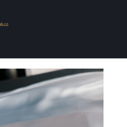
ak.cz
.