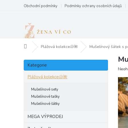
Přejít
Obchodní podmínky
Podmínky ochrany osobních údajů
na
obsah
Domů
Plážová kolekce🐚🌺
Mušelínový šátek s p
Mu
P
Přeskočit
o
Kategorie
kategorie
Prům
Neoh
s
hodn
t
Plážová kolekce🐚🌺
produ
r
je
a
Mušelínové sety
0,0
n
z
Mušelínové tašky
5
n
Mušelínové šátky
hvězd
í
p
MEGA VÝPRODEJ
a
n