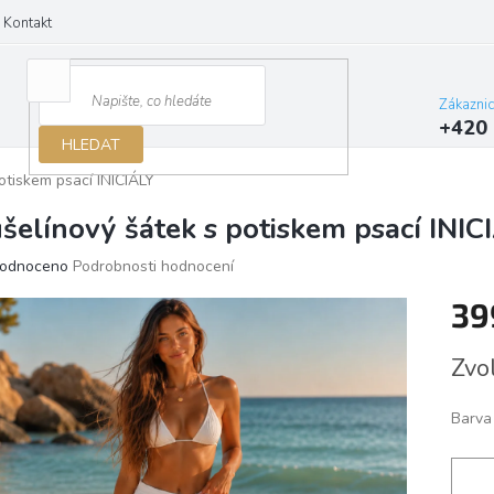
Kontakt
Zákazni
+420 
HLEDAT
otiskem psací INICIÁLY
šelínový šátek s potiskem psací INIC
ěrné
odnoceno
Podrobnosti hodnocení
ocení
39
ktu
Měrn
Zvo
cena:
iček.
Barva