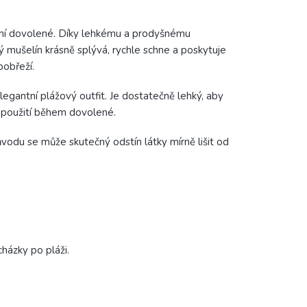
ní dovolené. Díky lehkému a prodyšnému
ý mušelín krásně splývá, rychle schne a poskytuje
pobřeží.
gantní plážový outfit. Je dostatečně lehký, aby
í použití během dovolené.
důvodu se může skutečný odstín látky mírně lišit od
házky po pláži.