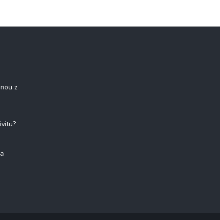
onou z
ivitu?
na