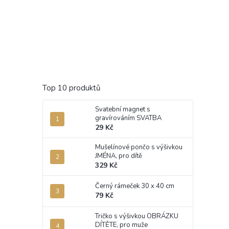
Top 10 produktů
Svatební magnet s
gravírováním SVATBA
29 Kč
Mušelínové pončo s výšivkou
JMÉNA, pro dítě
329 Kč
Černý rámeček 30 x 40 cm
79 Kč
Tričko s výšivkou OBRÁZKU
DÍTĚTE, pro muže