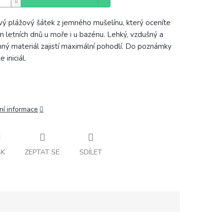
vý plážový šátek z jemného mušelínu, který oceníte
 letních dnů u moře i u bazénu. Lehký, vzdušný a
mný materiál zajistí maximální pohodlí. Do poznámky
 iniciál.
ní informace
SK
ZEPTAT SE
SDÍLET