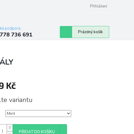
Přihlášení
cká podpora:
Nákupní
Prázdný košík
778 736 691
košík
IÁLY
9 Kč
á
lte variantu
PŘIDAT DO KOŠÍKU