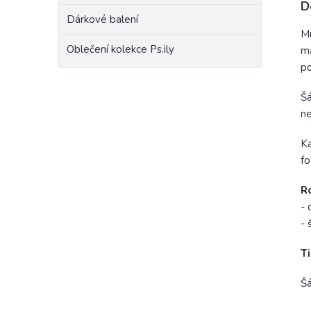
D
Dárkové balení
Mu
Oblečení kolekce Ps.ily
ma
po
Šá
ne
Ka
fo
R
- 
- 
Ti
Šá