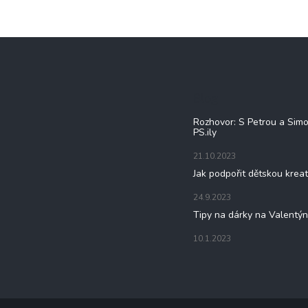
Blog
Rozhovor: S Petrou a Sim
PS.ily
21.10.2023
Jak podpořit dětskou kreat
24.9.2023
Tipy na dárky na Valentý
10.1.2023