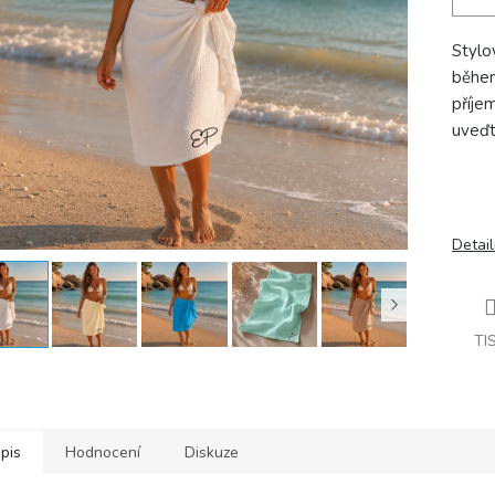
Stylo
během
příje
uveďte
Detail
TI
pis
Hodnocení
Diskuze