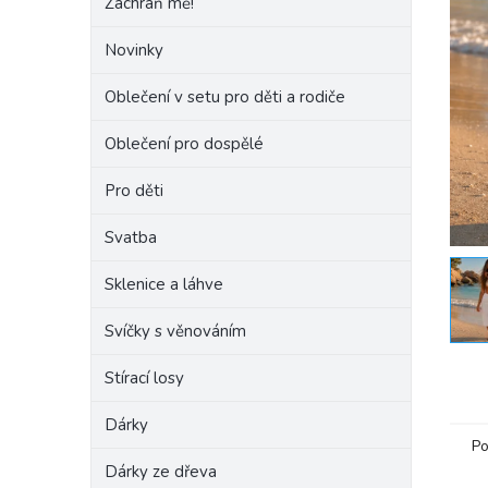
Zachraň mě!
e
l
Novinky
Oblečení v setu pro děti a rodiče
Oblečení pro dospělé
Pro děti
Svatba
Sklenice a láhve
Svíčky s věnováním
Stírací losy
Dárky
Po
Dárky ze dřeva