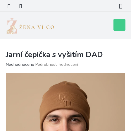
Přejít
na
obsah
Nákupní
košík
Jarní čepička s vyšitím DAD
Průměrné
Neohodnoceno
Podrobnosti hodnocení
hodnocení
produktu
je
0,0
z
5
hvězdiček.