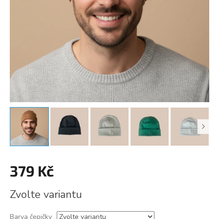
379 Kč
Měrná
Zvolte variantu
cena:
Barva čepičky