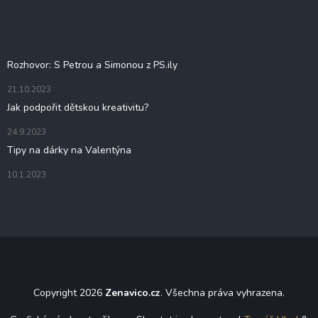
p
a
t
Blog
í
Rozhovor: S Petrou a Simonou z PS.ily
21.10.2023
Jak podpořit dětskou kreativitu?
24.9.2023
Tipy na dárky na Valentýna
10.1.2023
Copyright 2026
Zenavico.cz
. Všechna práva vyhrazena.