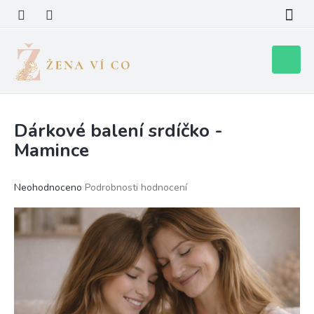
Přejít
na
obsah
Nákupní
košík
Dárkové balení srdíčko -
Mamince
Průměrné
Neohodnoceno
Podrobnosti hodnocení
hodnocení
produktu
je
0,0
z
5
hvězdiček.