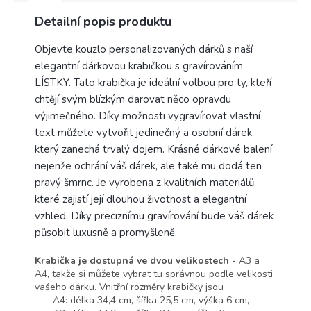
Detailní popis produktu
Objevte kouzlo personalizovaných dárků s naší
elegantní dárkovou krabičkou s gravírováním
LÍSTKY. Tato krabička je ideální volbou pro ty, kteří
chtějí svým blízkým darovat něco opravdu
výjimečného. Díky možnosti vygravírovat vlastní
text můžete vytvořit jedinečný a osobní dárek,
který zanechá trvalý dojem. Krásné dárkové balení
nejenže ochrání váš dárek, ale také mu dodá ten
pravý šmrnc. Je vyrobena z kvalitních materiálů,
které zajistí její dlouhou životnost a elegantní
vzhled. Díky preciznímu gravírování bude váš dárek
působit luxusně a promyšleně.
Krabička je dostupná ve dvou velikostech -
A3 a
A4, takže si můžete vybrat tu správnou podle velikosti
vašeho dárku. Vnitřní rozměry krabičky jsou
- A4: délka 34,4 cm, šířka 25,5 cm, výška 6 cm,