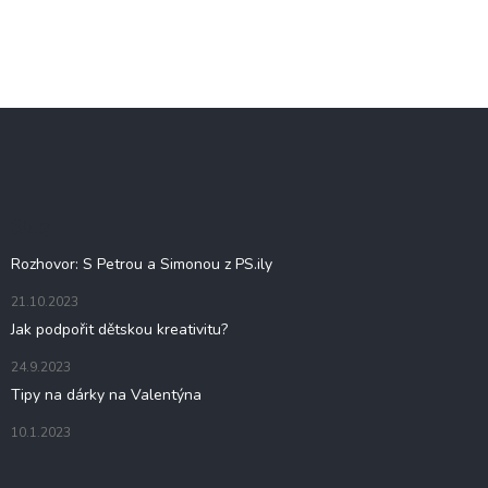
PŘIDAT KOMENTÁŘ
Z
á
p
a
t
Blog
í
Rozhovor: S Petrou a Simonou z PS.ily
21.10.2023
Jak podpořit dětskou kreativitu?
24.9.2023
Tipy na dárky na Valentýna
10.1.2023