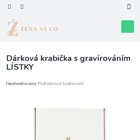
Přejít
na
obsah
Nákupní
košík
Dárková krabička s gravírováním
LÍSTKY
Průměrné
Neohodnoceno
Podrobnosti hodnocení
hodnocení
produktu
je
0,0
z
5
hvězdiček.