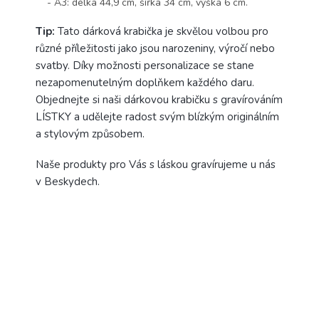
- A3: délka 44,9 cm, šířka 34 cm, výška 6 cm.
Tip:
Tato dárková krabička je skvělou volbou pro
různé příležitosti jako jsou narozeniny, výročí nebo
svatby. Díky možnosti personalizace se stane
nezapomenutelným doplňkem každého daru.
Objednejte si naši dárkovou krabičku s gravírováním
LÍSTKY a udělejte radost svým blízkým originálním
a stylovým způsobem.
Naše produkty pro Vás s láskou gravírujeme u nás
v Beskydech.
PŘIDAT HODNOCENÍ
Buďte první, kdo napíše příspěvek k této položce.