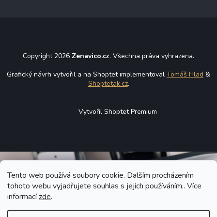
Copyright 2026
Zenavico.cz
. Všechna práva vyhrazena.
Grafický návrh vytvořil a na Shoptet implementoval
Tomáš Hlad
&
Shoptetak.cz
.
Vytvořil Shoptet Premium
Tento web používá soubory cookie. Dalším procházením
tohoto webu vyjadřujete souhlas s jejich používáním.. Více
informací
zde
.