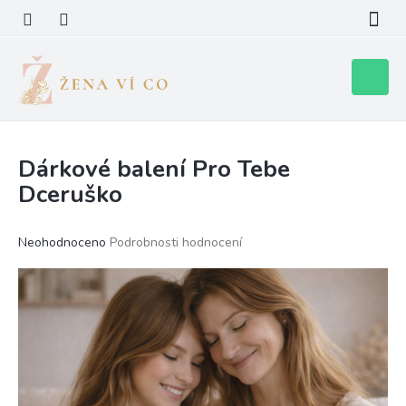
Přejít
na
obsah
Nákupní
košík
Dárkové balení Pro Tebe
Dceruško
Průměrné
Neohodnoceno
Podrobnosti hodnocení
hodnocení
produktu
je
0,0
z
5
hvězdiček.