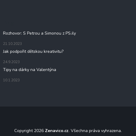
p
a
t
Blog
í
Rozhovor: S Petrou a Simonou z PS.ily
21.10.2023
Jak podpořit dětskou kreativitu?
24.9.2023
Tipy na dárky na Valentýna
10.1.2023
Copyright 2026
Zenavico.cz
. Všechna práva vyhrazena.