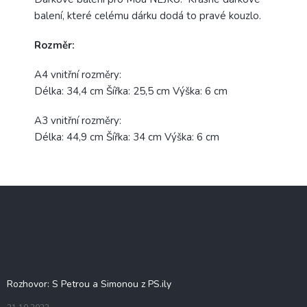
balení, které celému dárku dodá to pravé kouzlo.
Rozměr:
A4 vnitřní rozměry:
Délka: 34,4 cm Šířka: 25,5 cm Výška: 6 cm
A3 vnitřní rozměry:
Délka: 44,9 cm Šířka: 34 cm Výška: 6 cm
Z
á
p
a
t
Blog
í
Rozhovor: S Petrou a Simonou z PS.ily