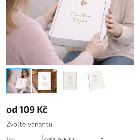
od
109 Kč
Měrná
Zvolte variantu
cena:
Text