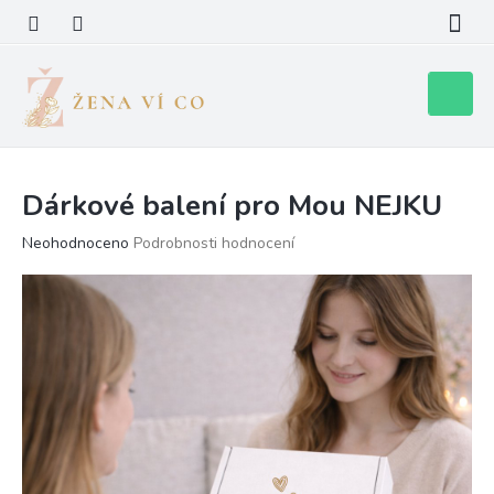
Přejít
na
obsah
Nákupní
košík
Dárkové balení pro Mou NEJKU
Průměrné
Neohodnoceno
Podrobnosti hodnocení
hodnocení
produktu
je
0,0
z
5
hvězdiček.