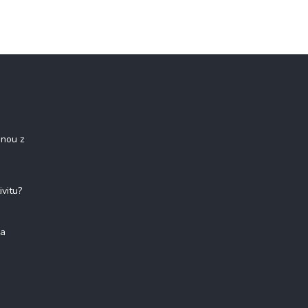
onou z
ivitu?
na