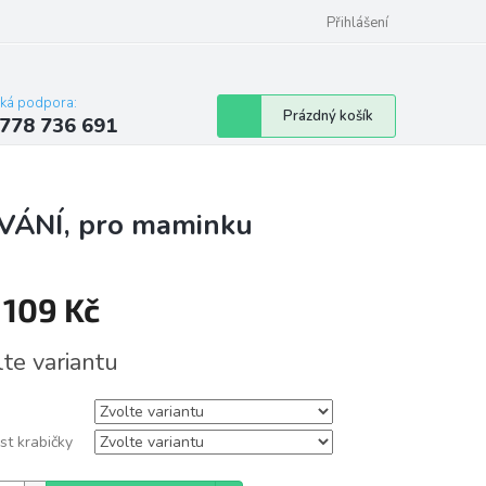
Přihlášení
cká podpora:
Nákupní
Prázdný košík
778 736 691
košík
OVÁNÍ, pro maminku
d
109 Kč
á
lte variantu
st krabičky