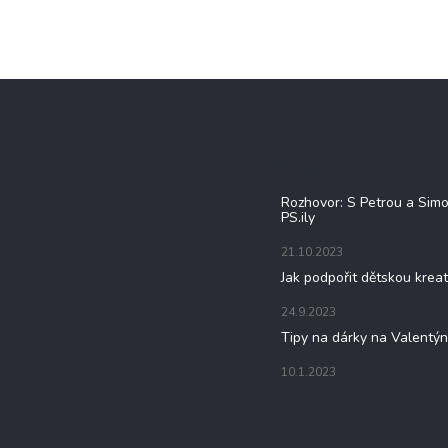
Blog
Rozhovor: S Petrou a Sim
PS.ily
21.10.2023
Jak podpořit dětskou kreat
24.9.2023
Tipy na dárky na Valentý
10.1.2023