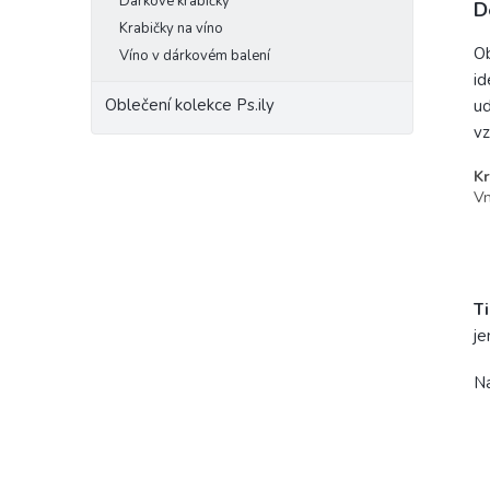
Dárkové krabičky
D
Krabičky na víno
Ob
Víno v dárkovém balení
id
Oblečení kolekce Ps.ily
ud
vz
Kr
Vn
- 
- 
Ti
je
Na