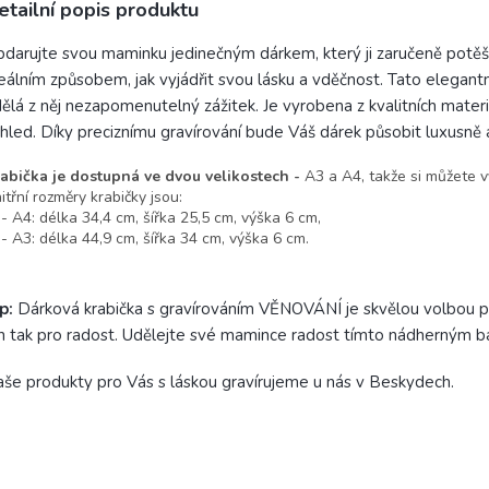
etailní popis produktu
darujte svou maminku jedinečným dárkem, který ji zaručeně potěš
eálním způsobem, jak vyjádřit svou lásku a vděčnost. Tato elegan
ělá z něj nezapomenutelný zážitek. Je vyrobena z kvalitních materiál
hled. Díky preciznímu gravírování bude Váš dárek působit luxusně
abička je dostupná ve dvou velikostech -
A3 a A4, takže si můžete v
itřní rozměry krabičky jsou:
A4: délka 34,4 cm, šířka 25,5 cm, výška 6 cm,
A3: délka 44,9 cm, šířka 34 cm, výška 6 cm.
p:
Dárková krabička s gravírováním VĚNOVÁNÍ je skvělou volbou pr
n tak pro radost. Udělejte své mamince radost tímto nádherným b
še produkty pro Vás s láskou gravírujeme u nás v Beskydech.