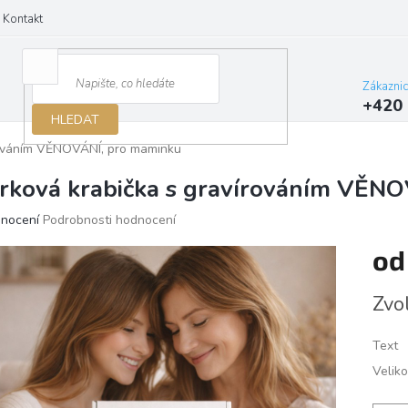
Kontakt
Zákazni
+420 
HLEDAT
rováním VĚNOVÁNÍ, pro maminku
rková krabička s gravírováním VĚN
ěrné
dnocení
Podrobnosti hodnocení
ocení
o
ktu
Měrn
Zvo
cena:
iček.
Text
Veliko