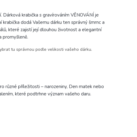
í. Dárková krabička s gravírováním VĚNOVÁNÍ je
tní krabička dodá Vašemu dárku ten správný šmrnc a
ů, které zajistí její dlouhou životnost a elegantní
 a promyšleně.
ybrat tu správnou podle velikosti vašeho dárku.
o různé příležitosti – narozeniny, Den matek nebo
alením, které podtrhne význam vašeho daru.