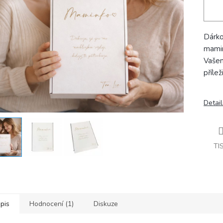
Dárko
mamin
Vašem
přílež
Detail
TI
pis
Hodnocení (1)
Diskuze