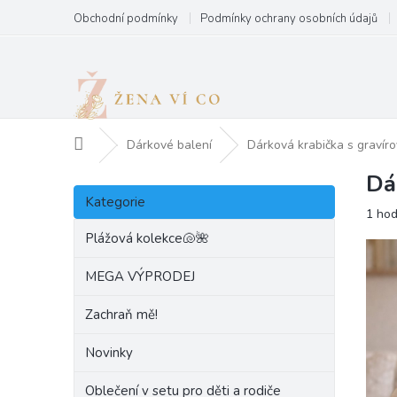
Přejít
Obchodní podmínky
Podmínky ochrany osobních údajů
na
obsah
Domů
Dárkové balení
Dárková krabička s graví
Dá
P
Přeskočit
o
Kategorie
kategorie
Prům
1 ho
s
hodn
t
Plážová kolekce🐚🌺
produ
r
je
a
MEGA VÝPRODEJ
5,0
n
z
Zachraň mě!
5
n
hvězd
í
Novinky
p
a
Oblečení v setu pro děti a rodiče
n