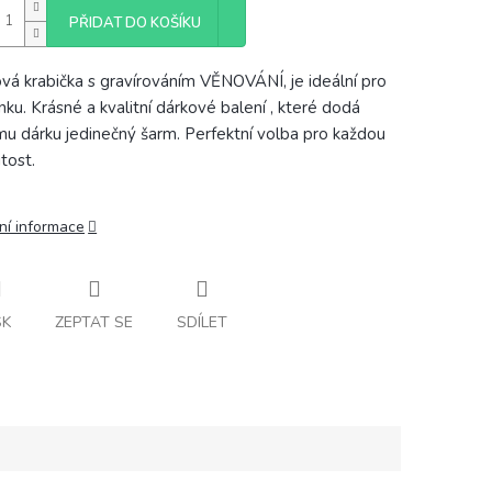
PŘIDAT DO KOŠÍKU
vá krabička s gravírováním VĚNOVÁNÍ, je ideální pro
ku. Krásné a kvalitní dárkové balení , které dodá
u dárku jedinečný šarm. Perfektní volba pro každou
itost.
ní informace
SK
ZEPTAT SE
SDÍLET