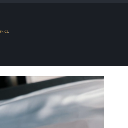
ak.cz
.