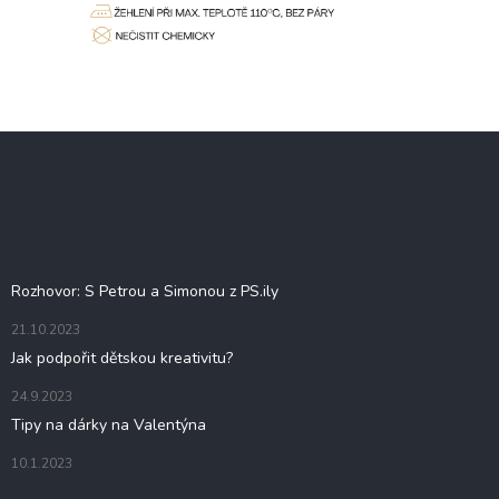
Z
á
p
a
t
Blog
í
Rozhovor: S Petrou a Simonou z PS.ily
21.10.2023
Jak podpořit dětskou kreativitu?
24.9.2023
Tipy na dárky na Valentýna
10.1.2023