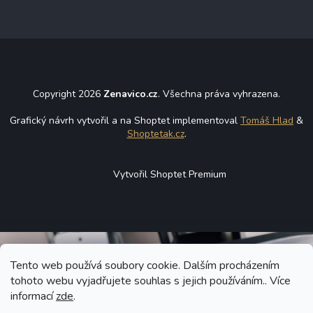
Copyright 2026
Zenavico.cz
. Všechna práva vyhrazena.
Grafický návrh vytvořil a na Shoptet implementoval
Tomáš Hlad
&
Shoptetak.cz
.
Vytvořil Shoptet Premium
Tento web používá soubory cookie. Dalším procházením
tohoto webu vyjadřujete souhlas s jejich používáním.. Více
informací
zde
.