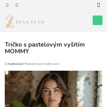
Přejít
na
obsah
Nákupní
košík
Tričko s pastelovým vyšitím
MOMMY
Průměrné
1 hodnocení
Podrobnosti hodnocení
hodnocení
produktu
je
5,0
z
5
hvězdiček.