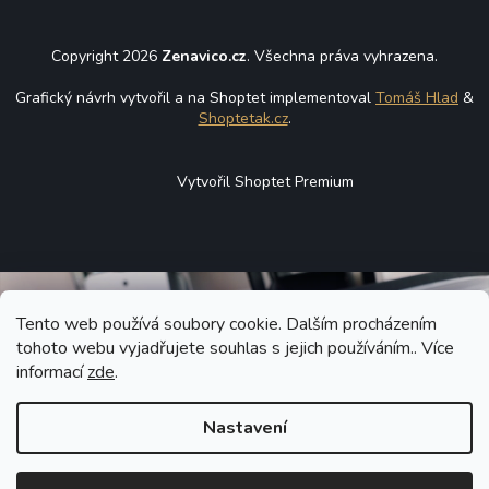
Copyright 2026
Zenavico.cz
. Všechna práva vyhrazena.
Grafický návrh vytvořil a na Shoptet implementoval
Tomáš Hlad
&
Shoptetak.cz
.
Vytvořil Shoptet Premium
Tento web používá soubory cookie. Dalším procházením
tohoto webu vyjadřujete souhlas s jejich používáním.. Více
informací
zde
.
Nastavení