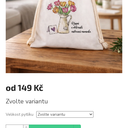
od
149 Kč
Měrná
Zvolte variantu
cena:
Velikost pytlíku