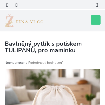
Přejít
na
obsah
Nákupní
košík
Bavlněný pytlík s potiskem
TULIPÁNŮ, pro maminku
Průměrné
Neohodnoceno
Podrobnosti hodnocení
hodnocení
produktu
je
0,0
z
5
hvězdiček.