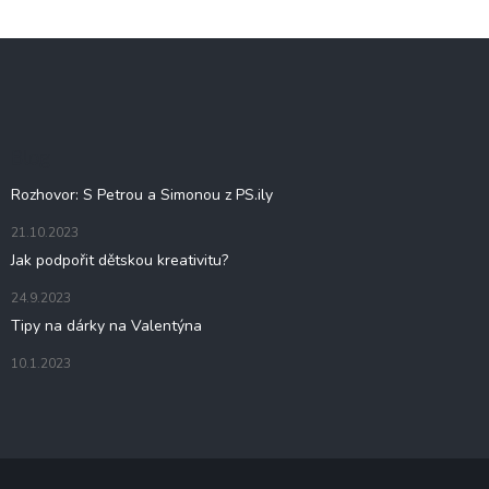
Z
á
p
a
t
Blog
í
Rozhovor: S Petrou a Simonou z PS.ily
21.10.2023
Jak podpořit dětskou kreativitu?
24.9.2023
Tipy na dárky na Valentýna
10.1.2023